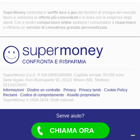
SuperMoney
confronta le
tariffe luce e gas
dei fornitori di energia del mercato
libero e seleziona le
offerte più convenienti
e in linea con le esigenze degli
utenti. Con il nostro
comparatore online
aiutiamo i consumatori a
risparmiare
e offriamo un
servizio di consulenza gratuita
personalizzata
.
SuperMoney S.p.A.: P. IVA 08883390968. Capitale sociale: 50.000 euro.
Sede legale: Foro Buonaparte 50, 20121 Milano (MI). Telefono:
02124125047.
Informazioni
-
Disdire un contratto
-
Privacy
-
Privacy Iamb
-
Cookie Policy
-
Reclami
-
Codice di comportamento
-
Assetto proprietario
SuperMoney © 2008-2028. Diritti riservati.
Serve aiuto?
CHIAMA ORA