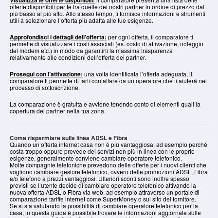
Visualizza le offerte disponibili:
offerte disponibili per te tra quelle dei nostri partner in ordine di prezzo dal
più basso al più alto. Allo stesso tempo, ti fornisce informazioni e strumenti
utili a selezionare l’offerta più adatta alle tue esigenze.
Approfondisci i dettagli dell’offerta:
per ogni offerta, il comparatore ti
permette di visualizzare i costi associati (es. costo di attivazione, noleggio
del modem etc.) in modo da garantirti la massima trasparenza
relativamente alle condizioni dell’offerta del partner.
Prosegui con l’attivazione:
una volta identificata l’offerta adeguata, il
comparatore ti permette di farti contattare da un operatore che ti aiuterà nel
processo di sottoscrizione.
La comparazione è gratuita e avviene tenendo conto di elementi quali la
copertura del partner nella tua zona.
Come risparmiare sulla linea ADSL e Fibra
Quando un’offerta internet casa non è più vantaggiosa, ad esempio perché
costa troppo oppure prevede dei servizi non più in linea con le proprie
esigenze, generalmente conviene cambiare operatore telefonico.
Molte compagnie telefoniche prevedono delle offerte per i nuovi clienti che
vogliono cambiare gestore telefonico, ovvero delle promozioni ADSL, Fibra
e/o telefono a prezzi vantaggiosi. Ulteriori sconti sono inoltre spesso
previsti se l’utente decide di cambiare operatore telefonico attivando la
nuova offerta ADSL o Fibra via web, ad esempio attraverso un portale di
comparazione tariffe internet come SuperMoney o sul sito del fornitore.
Se si sta valutando la possibilità di cambiare operatore telefonico per la
casa, in questa guida è possibile trovare le informazioni aggiornate sulle