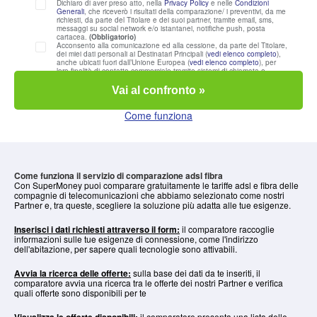
Dichiaro di aver preso atto, nella
Privacy Policy
e nelle
Condizioni
Generali
, che riceverò i risultati della comparazione/ i preventivi, da me
richiesti, da parte del Titolare e dei suoi partner, tramite email, sms,
messaggi su social network e/o istantanei, notifiche push, posta
cartacea.
(Obbligatorio)
Acconsento alla comunicazione ed alla cessione, da parte del Titolare,
dei miei dati personali ai Destinatari Principali (
vedi
elenco completo
),
anche ubicati fuori dall’Unione Europea (
vedi
elenco completo
), per
loro finalità di contatto commerciale tramite sistemi di chiamata e
risposta automatizzati e/o con operatore, email, sms, messaggi su
social network e/o istantanei, notifiche push, posta cartacea.
Vai al confronto »
(Facoltativo)
Acconsento al trattamento dei miei dati personali per l'invio di
comunicazioni commerciali e/o promozionali da parte del Titolare
Come funziona
attraverso sistemi di chiamata e risposta automatizzati e/o con
operatore, email, sms, messaggi su social network e/o istantanei,
notifiche push, posta cartacea. (Facoltativo)
Acconsento allo svolgimento di attività di arricchimento e profilazione
da parte del Titolare per finalità statistica e/o marketing e/o
commerciale, anche tramite cookies, tag, e altri strumenti di
monitoraggio su reti di comunicazione elettronica, nonché attraverso il
Come funziona il servizio di comparazione adsl fibra
raffronto e l’integrazione con dati raccolti da terze parti. (Facoltativo)
Con SuperMoney puoi comparare gratuitamente le tariffe adsl e fibra delle
Acconsento al trattamento dei miei dati personali per l'invio di
compagnie di telecomunicazioni che abbiamo selezionato come nostri
comunicazioni commerciali e/o promozionali di Terzi da parte del
Partner e, tra queste, scegliere la soluzione più adatta alle tue esigenze.
Titolare attraverso sistemi di chiamata e risposta automatizzati e/o con
operatore, email, sms, messaggi su social network e/o istantanei,
notifiche push, posta cartacea. (Facoltativo)
Inserisci i dati richiesti attraverso il form:
il comparatore raccoglie
informazioni sulle tue esigenze di connessione, come l'indirizzo
dell'abitazione, per sapere quali tecnologie sono attivabili.
Avvia la ricerca delle offerte:
sulla base dei dati da te inseriti, il
comparatore avvia una ricerca tra le offerte dei nostri Partner e verifica
quali offerte sono disponibili per te
il comparatore presenta una lista delle