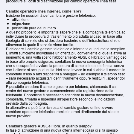
procedure e i costi di disattivazione per cambio operatore linea fissa.
Cambio operatore linea Internet: come fare?
Esistono tre possibilità per cambiare gestore telefonico:
attivazione
migrazione
portabilità pura del numero
A questo proposito, è importante sapere che è la compagnia telefonica ad
individuare la procedura di trasferimento più adatta al caso, in base alla
tipologia di servizio che si desidera trasferire e dell’infrastruttura di rete
attraverso la quale il servizio viene fornito.
Richiedere il cambio gestore telefonico e internet è quindi molto semplice.
È infatti sufficiente individuare un’offerta più conveniente di quella attiva al
momento e, una volta scelto l’abbonamento ADSL o Fibra più vantaggioso
in base alle proprie esigenze, contattare la nuova compagnia telefonica
che si occuperà di avviare la procedura di cambio linea telefonica, senza
che il cliente si occupi di nulla. Nel caso invece in cui si abbia il modem in
comodato d’uso o altri dispositivi a noleggio – ad esempio il telefono fisso
– sarà necessario acquistarli definitivamente oppure restituirli, spedendoli
alla compagnia telefonica.
È possibile chiedere il cambio gestore per telefono, chiamando il call
center del nuovo gestore e acconsentendo alla registrazione della
telefonata. Dopodiché è necessario attendere la nuova documentazione,
compilarla, firmarla e rispedirla all’operatore secondo le indicazioni
previste dalla compagnia.
In alternativa si può fare richiesta di cambio gestore online, ovvero
cambiare operatore telefonico tramite internet direttamente dal sito del
nuovo provider.
Cambiare gestore ADSL e Fibra: in quanto tempo?
In fase di attivazione di una nuova offerta internet casa ci si fa spesso