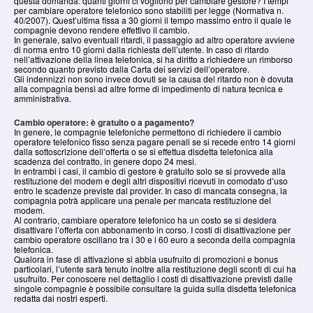
questa domanda: quanti giorni ci vogliono per cambiare gestore? I tempi
per cambiare operatore telefonico sono stabiliti per legge (Normativa n.
40/2007). Quest’ultima fissa a 30 giorni il tempo massimo entro il quale le
compagnie devono rendere effettivo il cambio.
In generale, salvo eventuali ritardi, il passaggio ad altro operatore avviene
di norma entro 10 giorni dalla richiesta dell’utente. In caso di ritardo
nell’attivazione della linea telefonica, si ha diritto a richiedere un rimborso
secondo quanto previsto dalla Carta dei servizi dell’operatore.
Gli indennizzi non sono invece dovuti se la causa del ritardo non è dovuta
alla compagnia bensì ad altre forme di impedimento di natura tecnica e
amministrativa.
Cambio operatore: è gratuito o a pagamento?
In genere, le compagnie telefoniche permettono di richiedere il cambio
operatore telefonico fisso senza pagare penali se si recede entro 14 giorni
dalla sottoscrizione dell’offerta o se si effettua disdetta telefonica alla
scadenza del contratto, in genere dopo 24 mesi.
In entrambi i casi, il cambio di gestore è gratuito solo se si provvede alla
restituzione del modem e degli altri dispositivi ricevuti in comodato d’uso
entro le scadenze previste dal provider. In caso di mancata consegna, la
compagnia potrà applicare una penale per mancata restituzione del
modem.
Al contrario, cambiare operatore telefonico ha un costo se si desidera
disattivare l’offerta con abbonamento in corso. I costi di disattivazione per
cambio operatore oscillano tra i 30 e i 60 euro a seconda della compagnia
telefonica.
Qualora in fase di attivazione si abbia usufruito di promozioni e bonus
particolari, l’utente sarà tenuto inoltre alla restituzione degli sconti di cui ha
usufruito. Per conoscere nel dettaglio i costi di disattivazione previsti dalle
singole compagnie è possibile consultare la guida sulla disdetta telefonica
redatta dai nostri esperti.