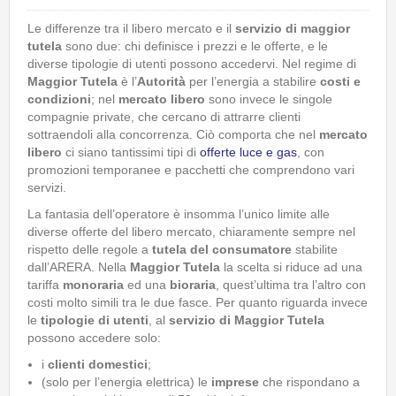
Le differenze tra il libero mercato e il
servizio di maggior
tutela
sono due: chi definisce i prezzi e le offerte, e le
diverse tipologie di utenti possono accedervi. Nel regime di
Maggior Tutela
è l’
Autorità
per l’energia a stabilire
costi e
condizioni
; nel
mercato libero
sono invece le singole
compagnie private, che cercano di attrarre clienti
sottraendoli alla concorrenza. Ciò comporta che nel
mercato
libero
ci siano tantissimi tipi di
offerte luce e gas
, con
promozioni temporanee e pacchetti che comprendono vari
servizi.
La fantasia dell’operatore è insomma l’unico limite alle
diverse offerte del libero mercato, chiaramente sempre nel
rispetto delle regole a
tutela del consumatore
stabilite
dall’ARERA. Nella
Maggior Tutela
la scelta si riduce ad una
tariffa
monoraria
ed una
bioraria
, quest’ultima tra l’altro con
costi molto simili tra le due fasce.
Per quanto riguarda invece
le
tipologie di utenti
, al
servizio di Maggior Tutela
possono accedere solo:
i
clienti domestici
;
(solo per l’energia elettrica) le
imprese
che rispondano a