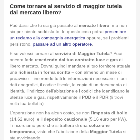
Come tornare al servizio di maggior tutela
dal mercato libero?
Può darsi che tu sia già passato al
mercato libero
, ma non
sia per niente soddisfatto. In questo caso potrai
presentare
un reclamo alla compagnia energetica
oppure, se i problemi
persistono,
passare ad un altro operatore
.
E se volessi tornare al
servizio di Maggior Tutela
? Puoi
ancora farlo
recedendo dal tuo contratto luce e gas
di
libero mercato. Dovrai quindi mandare al tuo fornitore attuale
una
richiesta in forma scritta
– con almeno un mese di
preavviso – inserendo tutti le informazioni necessarie: i tuoi
dati anagrafici, il codice fiscale, la copia di un documento di
identità, l’indirizzo dell’abitazione e i codici che identificano le
utenze luce e gas, rispettivamente il
POD
e il
PDR
(li trovi
nella tua bolletta).
L’operazione non ha alcun costo, se non l’
imposta di bollo
(14,62 euro), e il
deposito cauzionale
(5,16 euro per kW).
Ti ricordiamo però che si tratterà di una
soluzione
temporanea
, visto che l’abolizione della
Maggior Tutela
si
sta avvicinando.