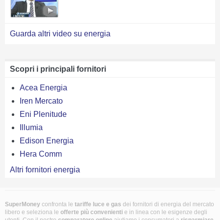
Guarda altri video su energia
Scopri i principali fornitori
Acea Energia
Iren Mercato
Eni Plenitude
Illumia
Edison Energia
Hera Comm
Altri fornitori energia
SuperMoney
confronta le
tariffe luce e gas
dei fornitori di energia del mercato
libero e seleziona le
offerte più convenienti
e in linea con le esigenze degli