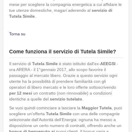
mese per scegliere la compagnia energetica a cui affidare le
tue utenze domestiche, magari aderendo al
servizio di
Tutela Simile
.
Torna su
Come funziona il servizio di Tutela Simile?
Il servizio di
Tutela Simile
è stato istituito dall’ex-
AEEGSI
-
ora ARERA - il 1°gennaio 2017, allo scopo favorire il
passaggio al mercato libero. Grazie a questo servizio ogni
utente ha la possibilità di prendere familiarità con gli
operatori di libero mercato e le loro offerte sottoscrivendo
per 12 mesi
un contratto (non rinnovabile) a condizioni
identiche a quelle del
servizio tutelato
.
Se vuoi quindi cominciare a lasciare la
Maggior Tutela
, puoi
scegliere un’offerta
Tutela Simile
con una delle compagnie
selezionate dall’Autorità dell’Energia: ognuna ha messo a
disposizione un certo numero di contratti, offrendo anche un
bonus di benvenuto ai
nuovi clienti. Il bonus varia a