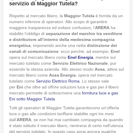
servizio di Maggior Tutela?
Rispetto al mercato libero, la
Maggior Tutela
è fornita da un
numero inferiore di operatori.
Allo scopo di garantire
maggiore trasparenza ed evitare confusioni, l’
ARERA
ha
stabilito l’obbligo di
separazione del marchio tra venditore
e distributore all’interno della medesima compagnia
energetica
, imponendo anche una netta
distinzione dei
canali di comunicazione
: ecco perché, ad esempio,
Enel
opera sul mercato libero come
Enel Energia
, mentre sul
mercato tutelato come
Servizio Elettrico Nazionale
, pur
essendo la stessa azienda. Allo stesso modo
Acea
, attiva sul
mercato libero come
Acea Energia
, opera nel mercato
tutelato come
Servizio Elettrico Roma
. Lo stesso vale
per
Eni
che oltre ad offrire soluzioni luce e gas per il libero
mercato permette di sottoscrivere una
fornitura luce e gas
Eni sotto Maggior Tutela
.
Tutti gli operatori di Maggior Tutela garantiscono un’offerta
luce o gas alle condizioni tariffarie stabilite ogni tre mesi
dall’
ARERA
; se non hai mai cambiato compagnia da quando
è stato istituito il mercato libero, rientrerai di certo nell’utenza
del servizio tutelato. In questo caso avrai ancora qualche