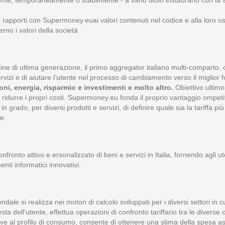
mente, temporaneamente o stabilmente - a vario titolo instaurano con la s
o rapporti con Supermoney.euai valori contenuti nel codice e alla loro 
no i valori della società
ine di ultima generazione, il primo aggregator italiano multi-comparto, c
izi e di aiutare l’utente nel processo di cambiamento verso il miglior fo
i, energia, risparmio e investimenti e molto altro.
Obiettivo ultimo
 a ridurre i propri costi. Supermoney.eu fonda il proprio vantaggio ompeti
 grado, per diversi prodotti e servizi, di definire quale sia la tariffa p
e.
confronto attivo e ersonalizzato di beni e servizi in Italia, fornendo agli u
nti informatici innovativi.
ndale si realizza nei motori di calcolo sviluppati per i diversi settori i
ta dell’utente, effettua operazioni di confronto tariffario tra le diverse o
tive al profilo di consumo, consente di ottenere una stima della spesa as