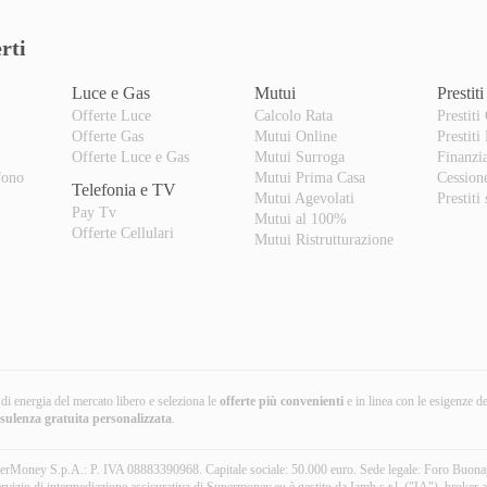
rti
Luce e Gas
Mutui
Prestiti
Offerte Luce
Calcolo Rata
Prestiti
Offerte Gas
Mutui Online
Prestiti
o
Offerte Luce e Gas
Mutui Surroga
Finanzi
fono
Mutui Prima Casa
Cession
Telefonia e TV
Mutui Agevolati
Prestiti
Pay Tv
Mutui al 100%
Offerte Cellulari
Mutui Ristrutturazione
i di energia del mercato libero e seleziona le
offerte più convenienti
e in linea con le esigenze d
nsulenza gratuita
personalizzata
.
erMoney S.p.A.: P. IVA 08883390968. Capitale sociale: 50.000 euro. Sede legale: Foro Buon