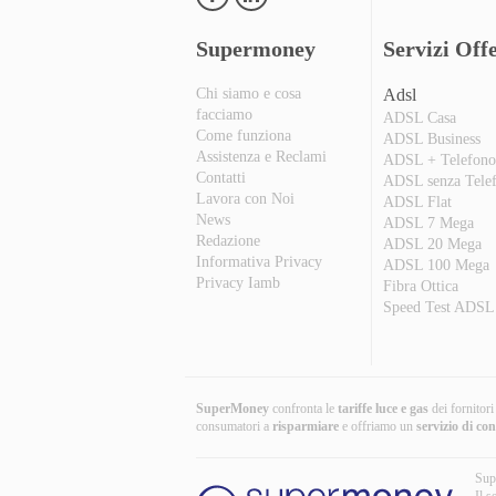
Supermoney
Servizi Offe
Chi siamo e cosa
Adsl
facciamo
ADSL Casa
Come funziona
ADSL Business
Assistenza e Reclami
ADSL + Telefon
Contatti
ADSL senza Tele
Lavora con Noi
ADSL Flat
News
ADSL 7 Mega
Redazione
ADSL 20 Mega
Informativa Privacy
ADSL 100 Mega
Privacy Iamb
Fibra Ottica
Speed Test ADSL
SuperMoney
confronta le
tariffe luce e gas
dei fornitor
consumatori a
risparmiare
e offriamo un
servizio di co
Sup