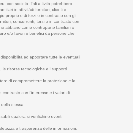
u, con società. Tali attività potrebbero
ari in attivitàdi fornitori, clienti e
io proprio o di terzi e in contrasto con gli
rnitori, concorrenti, terzi e in contrasto con
i che abbiano come controparte familiari o
enaro e/o favori e benefici da persone che
disponibilità ad apportare tutte le eventuali
 le risorse tecnologiche e i supporti
evitare di compromettere la protezione e la
contrasto con l’interesse e i valori di
 della stessa
abili qualora si verifichino eventi
letezza e trasparenza delle informazioni,