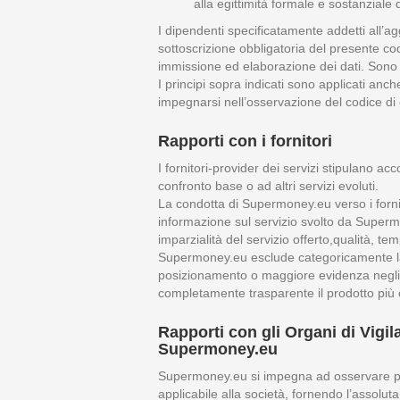
alla egittimità formale e sostanziale 
I dipendenti specificatamente addetti all’a
sottoscrizione obbligatoria del presente cod
immissione ed elaborazione dei dati. Sono s
I principi sopra indicati sono applicati an
impegnarsi nell’osservazione del codice d
Rapporti con i fornitori
I fornitori-provider dei servizi stipulano 
confronto base o ad altri servizi evoluti.
La condotta di Supermoney.eu verso i fornit
informazione sul servizio svolto da Supermo
imparzialità del servizio offerto,qualità, te
Supermoney.eu esclude categoricamente la ri
posizionamento o maggiore evidenza negli ou
completamente trasparente il prodotto più 
Rapporti con gli Organi di Vigila
Supermoney.eu
Supermoney.eu si impegna ad osservare pien
applicabile alla società, fornendo l’assolut