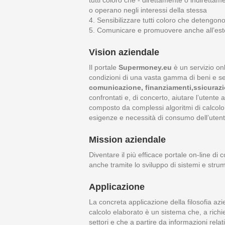
tutti coloro che - direttamente o indiretta
o operano negli interessi della stessa
4. Sensibilizzare tutti coloro che detengon
5. Comunicare e promuovere anche all’ester
Vision aziendale
Il portale
Supermoney.eu
è un servizio onl
condizioni di una vasta gamma di beni e serv
comunicazione, finanziamenti,ssicurazion
confrontati e, di concerto, aiutare l’utente
composto da complessi algoritmi di calcolo in
esigenze e necessità di consumo dell’utent
Mission aziendale
Diventare il più efficace portale on-line di 
anche tramite lo sviluppo di sistemi e strume
Applicazione
La concreta applicazione della filosofia azie
calcolo elaborato è un sistema che, a richies
settori e che a partire da informazioni rela