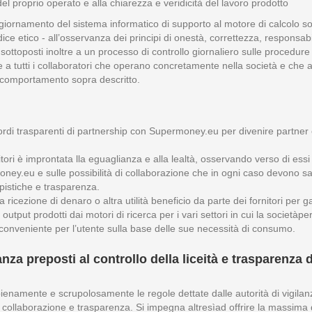
del proprio operato e alla chiarezza e veridicità del lavoro prodotto
ggiornamento del sistema informatico di supporto al motore di calcolo so
ice etico - all’osservanza dei principi di onestà, correttezza, responsab
ottoposti inoltre a un processo di controllo giornaliero sulle procedure 
che a tutti i collaboratori che operano concretamente nella società e ch
i comportamento sopra descritto.
accordi trasparenti di partnership con Supermoney.eu per divenire partner
ori è improntata lla eguaglianza e alla lealtà, osservando verso di essi 
ney.eu e sulle possibilità di collaborazione che in ogni caso devono sal
mpistiche e trasparenza.
cezione di denaro o altra utilità beneficio da parte dei fornitori per ga
tput prodotti dai motori di ricerca per i vari settori in cui la società
conveniente per l’utente sulla base delle sue necessità di consumo.
nza preposti al controllo della liceità e trasparenza de
amente e scrupolosamente le regole dettate dalle autorità di vigilanza
a collaborazione e trasparenza. Si impegna altresìad offrire la massima di