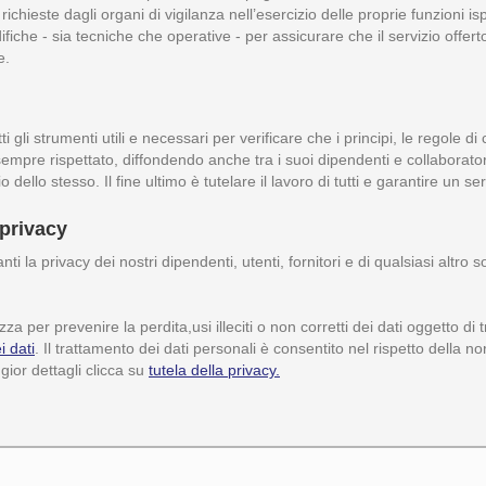
hieste dagli organi di vigilanza nell’esercizio delle proprie funzioni isp
iche - sia tecniche che operative - per assicurare che il servizio offert
e.
 gli strumenti utili e necessari per verificare che i principi, le regole 
 sempre rispettato, diffondendo anche tra i suoi dipendenti e collaborator
dello stesso. Il fine ultimo è tutelare il lavoro di tutti e garantire un ser
 privacy
anti la privacy dei nostri dipendenti, utenti, fornitori e di qualsiasi altro
a per prevenire la perdita,usi illeciti o non corretti dei dati oggetto 
i dati
. Il trattamento dei dati personali è consentito nel rispetto della n
ior dettagli clicca su
tutela della privacy.