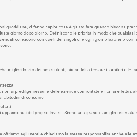
zioni quotidiane, ci fanno capire cosa è giusto fare quando bisogna pre
giuste giorno dopo giorno. Definiscono le priorità in modo che qualsiasi
aziendali coincidono con quelli dei singoli che ogni giorno lavorano con
isono.
e migliori la vita dei nostri utenti, aiutandoli a trovare i fornitori e le t
ettezza
e, non si predilige nessuna delle aziende confrontate e non si effettua al
 per abitudini di consumo
ultati
ti appassionati del proprio lavoro. Siamo una grande famiglia orientata 
 che offriamo agli utenti e chiediamo la stessa responsabilità anche alle