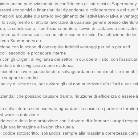
 siano anche potenzialmente in conflitto con gli interessi di Supermoney.e
essi economici o finanziari del dipendente o collaboratore o dei suoi famili
ormazioni acquisite durante lo svolgimento dell’attivitàlavorativa a vantagg
lo svolgimento di attività lavorativa di qualsiasi genere presso clienti,fo
.eu; la conclusione, il perfezionamento o l’avvio di trattative e contratt
terze parti verso cui ci sia un interesse non lecito; l’accettazione di d
ari con Supermoney.eu
zione con lo scopo di conseguire indebiti vantaggi per sé o per altri
ntrolli secondo le procedure interne
n gli Organi di Vigilanza dei settori in cui opera il sito, con l’assoluta 
i detti enti di vigilanza diano evidenza
ambiente di lavoro,custodendo e salvaguardando i beni mobili e immobili,
 i supporti aziendali
 policy di sicurezza, per evitare gli usi non autorizzati e/o i furti e per 
 aziendali che possano causare danno, riduzione di efficienza o essere in 
sulle informazioni riservate riguardanti la società o partner e fornitori
oftware in dotazione
dategli e della loro protezione con il dovere di informare i propri respons
à,la sua immagine e i valori che tutela
l codice sottoscritto, ispirandosi sempre alla massima correttezza,comp