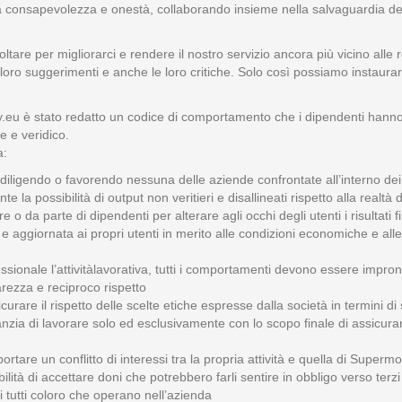
ma consapevolezza e onestà, collaborando insieme nella salvaguardia del
are per migliorarci e rendere il nostro servizio ancora più vicino alle r
i loro suggerimenti e anche le loro critiche. Solo così possiamo instaurar
y.eu è stato redatto un codice di comportamento che i dipendenti hanno s
e e veridico.
a:
diligendo o favorendo nessuna delle aziende confrontate all’interno dei mo
 la possibilità di output non veritieri e disallineati rispetto alla realtà 
o da parte di dipendenti per alterare agli occhi degli utenti i risultati final
 aggiornata ai propri utenti in merito alle condizioni economiche e alle 
ionale l’attivitàlavorativa, tutti i comportamenti devono essere impronta
iarezza e reciproco rispetto
urare il rispetto delle scelte etiche espresse dalla società in termini di s
nzia di lavorare solo ed esclusivamente con lo scopo finale di assicurar
rtare un conflitto di interessi tra la propria attività e quella di Superm
bilità di accettare doni che potrebbero farli sentire in obbligo verso terz
di tutti coloro che operano nell’azienda