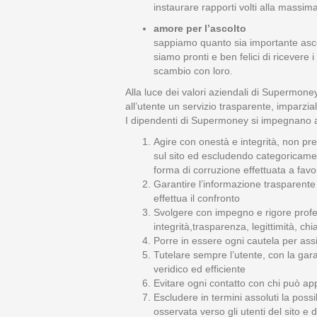
instaurare rapporti volti alla massi
amore per l’ascolto
sappiamo quanto sia importante ascolt
siamo pronti e ben felici di ricevere 
scambio con loro.
Alla luce dei valori aziendali di Supermone
all’utente un servizio trasparente, imparzial
I dipendenti di Supermoney si impegnano 
Agire con onestà e integrità, non pre
sul sito ed escludendo categoricamente
forma di corruzione effettuata a favore 
Garantire l’informazione trasparente e
effettua il confronto
Svolgere con impegno e rigore profess
integrità,trasparenza, legittimità, ch
Porre in essere ogni cautela per assic
Tutelare sempre l’utente, con la gara
veridico ed efficiente
Evitare ogni contatto con chi può appo
Escludere in termini assoluti la possi
osservata verso gli utenti del sito e 