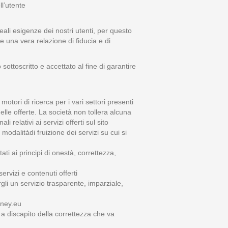
l’utente
eali esigenze dei nostri utenti, per questo
e una vera relazione di fiducia e di
ottoscritto e accettato al fine di garantire
tori di ricerca per i vari settori presenti
delle offerte. La società non tollera alcuna
i relativi ai servizi offerti sul sito
modalitàdi fruizione dei servizi su cui si
ti ai principi di onestà, correttezza,
ervizi e contenuti offerti
gli un servizio trasparente, imparziale,
oney.eu
i a discapito della correttezza che va