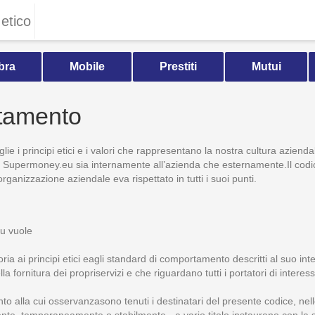
etico
bra
Mobile
Prestiti
Mutui
tamento
oglie i principi etici e i valori che rappresentano la nostra cultura azien
di Supermoney.eu sia internamente all’azienda che esternamente.Il cod
rganizzazione aziendale eva rispettato in tutti i suoi punti.
u vuole
ria ai principi etici eagli standard di comportamento descritti al suo int
ella fornitura dei propriservizi e che riguardano tutti i portatori di intere
ento alla cui osservanzasono tenuti i destinatari del presente codice, n