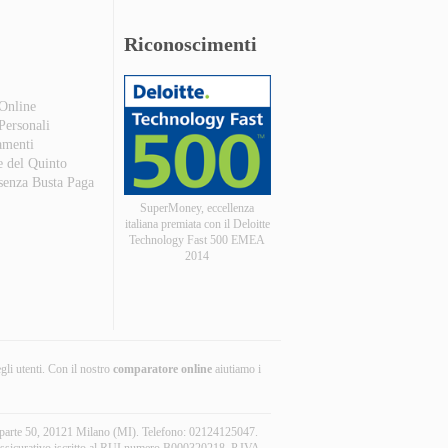
Riconoscimenti
 Online
 Personali
amenti
e del Quinto
 senza Busta Paga
SuperMoney, eccellenza
italiana premiata con il Deloitte
Technology Fast 500 EMEA
2014
egli utenti. Con il nostro
comparatore online
aiutiamo i
aparte 50, 20121 Milano (MI). Telefono: 02124125047.