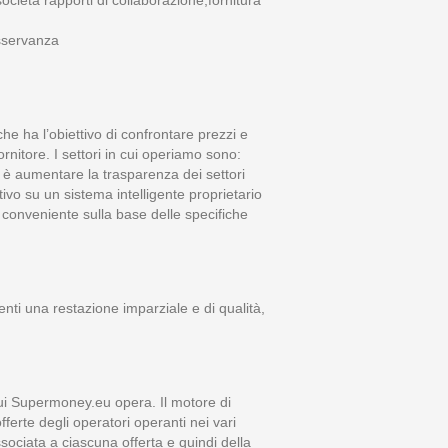
ocietà rapporti di collaborazione,fornitura
osservanza
he ha l’obiettivo di confrontare prezzi e
rnitore. I settori in cui operiamo sono:
 è aumentare la trasparenza dei settori
tivo su un sistema intelligente proprietario
iù conveniente sulla base delle specifiche
tenti una restazione imparziale e di qualità,
n cui Supermoney.eu opera. Il motore di
fferte degli operatori operanti nei vari
sociata a ciascuna offerta e quindi della