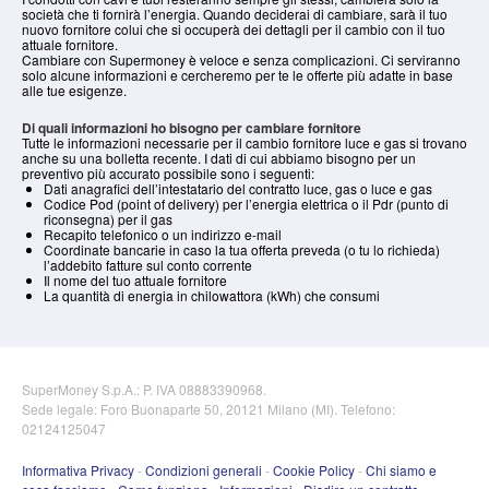
società che ti fornirà l’energia. Quando deciderai di cambiare, sarà il tuo
nuovo fornitore colui che si occuperà dei dettagli per il cambio con il tuo
attuale fornitore.
Cambiare con Supermoney è veloce e senza complicazioni. Ci serviranno
solo alcune informazioni e cercheremo per te le offerte più adatte in base
alle tue esigenze.
Di quali informazioni ho bisogno per cambiare fornitore
Tutte le informazioni necessarie per il cambio fornitore luce e gas si trovano
anche su una bolletta recente. I dati di cui abbiamo bisogno per un
preventivo più accurato possibile sono i seguenti:
Dati anagrafici dell’intestatario del contratto luce, gas o luce e gas
Codice Pod (point of delivery) per l’energia elettrica o il Pdr (punto di
riconsegna) per il gas
Recapito telefonico o un indirizzo e-mail
Coordinate bancarie in caso la tua offerta preveda (o tu lo richieda)
l’addebito fatture sul conto corrente
Il nome del tuo attuale fornitore
La quantità di energia in chilowattora (kWh) che consumi
SuperMoney S.p.A.: P. IVA 08883390968.
Sede legale: Foro Buonaparte 50, 20121 Milano (MI). Telefono:
02124125047
Informativa Privacy
-
Condizioni generali
-
Cookie Policy
-
Chi siamo e