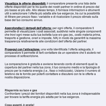
Visualizza le offerte disponibili:
il comparatore presenta una lista delle
offerte disponibili per te tra quelle dei nostri partner in ordine di prezzo dal
più basso al più alto. Allo stesso tempo, ti fornisce informazioni e strumenti
utili a selezionare l’offerta più adatta alle tue esigenze, tra cui la possibilità
di filtrare per prezzo fisso / variabile e di ricalcolare il prezzo stimato sulla
base del tuo consumo annuo.
Approfondisci i dettagli dell’offerta:
per ogni offerta, il comparatore ti
permette di visualizzare i costi associati, suddivisi nelle singole componenti
che trovi ogni mese sulla tua bolletta luce e/o gas (es., costo materia prima,
trasporto e gestione, oneri e imposte, IVA) in modo da garantirti la massima
trasparenza relativamente alle condizioni dell’offerta del partner.
Prosegui con l’attivazione:
una volta identificata l’offerta adeguata, il
comparatore ti permette di farti contattare da un operatore che ti aiuterà nel
processo di sottoscrizione.
La comparazione è gratuita e avviene tenendo conto di elementi quali la
copertura del partner nella tua zona, il tuo consumo medio e la tipologia di
prezzo per la materia energia (i.e., fisso o indicizzato). Usiamo il numero di
telefono da te fornito per poterti contattare e discutere con te le offerte a
nostra disposizione.
Risparmia su luce e gas
Confrontare i prezzi dei fornitori disponibili nella tua zona è indispensabile
per trovare la tariffa energia più adatta per le tue esigenze.
Cosa aspetti, è gratis!