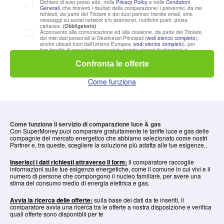
Dichiaro di aver preso atto, nella
Privacy Policy
e nelle
Condizioni
Generali
, che riceverò i risultati della comparazione/ i preventivi, da me
richiesti, da parte del Titolare e dei suoi partner, tramite email, sms,
messaggi su social network e/o istantanei, notifiche push, posta
cartacea.
(Obbligatorio)
Acconsento alla comunicazione ed alla cessione, da parte del Titolare,
dei miei dati personali ai Destinatari Principali (
vedi
elenco completo
),
anche ubicati fuori dall’Unione Europea (
vedi
elenco completo
), per
loro finalità di contatto commerciale tramite sistemi di chiamata e
risposta automatizzati e/o con operatore, email, sms, messaggi su
social network e/o istantanei, notifiche push, posta cartacea.
Confronta le offerte
(Facoltativo)
Acconsento al trattamento dei miei dati personali per l'invio di
comunicazioni commerciali e/o promozionali da parte del Titolare
Come funziona
attraverso sistemi di chiamata e risposta automatizzati e/o con
operatore, email, sms, messaggi su social network e/o istantanei,
notifiche push, posta cartacea. (Facoltativo)
Acconsento allo svolgimento di attività di arricchimento e profilazione
da parte del Titolare per finalità statistica e/o marketing e/o
commerciale, anche tramite cookies, tag, e altri strumenti di
monitoraggio su reti di comunicazione elettronica, nonché attraverso il
Come funziona il servizio di comparazione luce & gas
raffronto e l’integrazione con dati raccolti da terze parti. (Facoltativo)
Con SuperMoney puoi comparare gratuitamente le tariffe luce e gas delle
Acconsento al trattamento dei miei dati personali per l'invio di
compagnie del mercato energetico che abbiamo selezionato come nostri
comunicazioni commerciali e/o promozionali di Terzi da parte del
Partner e, tra queste, scegliere la soluzione più adatta alle tue esigenze..
Titolare attraverso sistemi di chiamata e risposta automatizzati e/o con
operatore, email, sms, messaggi su social network e/o istantanei,
notifiche push, posta cartacea. (Facoltativo)
Inserisci i dati richiesti attraverso il form:
il comparatore raccoglie
informazioni sulle tue esigenze energetiche, come il comune in cui vivi e il
numero di persone che compongono il nucleo familiare, per avere una
stima del consumo medio di energia elettrica e gas.
Avvia la ricerca delle offerte:
sulla base dei dati da te inseriti, il
comparatore avvia una ricerca tra le offerte a nostra disposizione e verifica
quali offerte sono disponibili per te