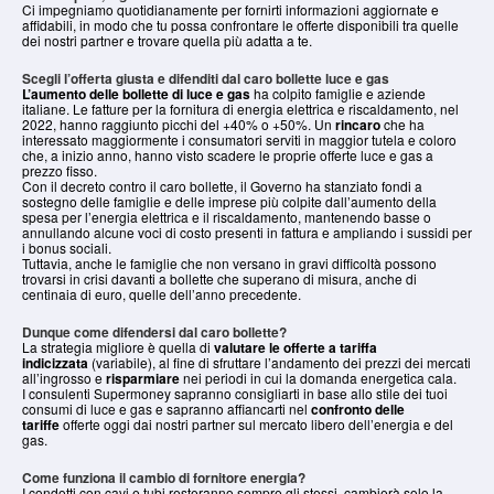
Ci impegniamo quotidianamente per fornirti informazioni aggiornate e
affidabili, in modo che tu possa confrontare le offerte disponibili tra quelle
dei nostri partner e trovare quella più adatta a te.
Scegli l’offerta giusta e difenditi dal caro bollette luce e gas
L’aumento delle bollette di luce e gas
ha colpito famiglie e aziende
italiane. Le fatture per la fornitura di energia elettrica e riscaldamento, nel
2022, hanno raggiunto picchi del +40% o +50%. Un
rincaro
che ha
interessato maggiormente i consumatori serviti in maggior tutela e coloro
che, a inizio anno, hanno visto scadere le proprie offerte luce e gas a
prezzo fisso.
Con il decreto contro il caro bollette, il Governo ha stanziato fondi a
sostegno delle famiglie e delle imprese più colpite dall’aumento della
spesa per l’energia elettrica e il riscaldamento, mantenendo basse o
annullando alcune voci di costo presenti in fattura e ampliando i sussidi per
i bonus sociali.
Tuttavia, anche le famiglie che non versano in gravi difficoltà possono
trovarsi in crisi davanti a bollette che superano di misura, anche di
centinaia di euro, quelle dell’anno precedente.
Dunque come difendersi dal caro bollette?
La strategia migliore è quella di
valutare le offerte a tariffa
indicizzata
(variabile), al fine di sfruttare l’andamento dei prezzi dei mercati
all’ingrosso e
risparmiare
nei periodi in cui la domanda energetica cala.
I consulenti Supermoney sapranno consigliarti in base allo stile dei tuoi
consumi di luce e gas e sapranno affiancarti nel
confronto delle
tariffe
offerte oggi dai nostri partner sul mercato libero dell’energia e del
gas.
Come funziona il cambio di fornitore energia?
I condotti con cavi e tubi resteranno sempre gli stessi, cambierà solo la