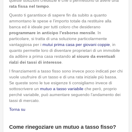
queste soluzioni creditizie è che ti permettono di avere una
rata fissa nel tempo
.
Questo ti garantisce di sapere fin da subito a quanto
ammontano le spese e l’importo totale da restituire alla
banca ed è ideale per tutti coloro che desiderano
programmare in anticipo l’esborso mensile
. In
particolare, si tratta di una soluzione particolarmente
vantaggiosa per i
mutui prima casa per giovani coppie
, in
quanto permette loro di diventare proprietari di un immobile
da adibire a prima casa restando
al sicuro da eventuali
rialzi dei tassi di interesse
.
I finanziamenti a tasso fisso sono invece poco indicati per chi
vuole usufruire di un tasso e di una rata iniziale più bassa.
Se queste sono le tue esigenze ti consigliamo invece di
sottoscrivere un
mutuo a tasso variabile
che però, proprio
perché variabile, può aumentare seguendo l’andamento dei
tassi di mercato.
Torna su
Come rinegoziare un mutuo a tasso fisso?