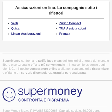
Assicurazioni on line: Le compagnie sotto i
riflettori
Verti
Zurich Connect
Quixa
TUA Assicurazioni
Linear Assicurazioni
Prima.it
SuperMoney
confronta le
tariffe luce e gas
dei fornitori di energia del mercato
libero e seleziona le
offerte più convenienti
e in linea con le esigenze degli
utenti. Con il nostro
comparatore online
aiutiamo i consumatori a
risparmiare
e offriamo un
servizio di consulenza gratuita
personalizzata
.
SuperMoney S.p.A.: P. IVA 08883390968. Capitale sociale: 50.000 euro.