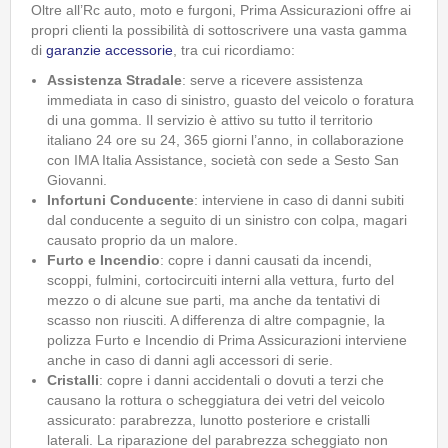
Oltre all’Rc auto, moto e furgoni, Prima Assicurazioni offre ai
propri clienti la possibilità di sottoscrivere una vasta gamma
di
garanzie accessorie
, tra cui ricordiamo:
Assistenza Stradale
: serve a ricevere assistenza
immediata in caso di sinistro, guasto del veicolo o foratura
di una gomma. Il servizio è attivo su tutto il territorio
italiano 24 ore su 24, 365 giorni l’anno, in collaborazione
con IMA Italia Assistance, società con sede a Sesto San
Giovanni.
Infortuni Conducente
: interviene in caso di danni subiti
dal conducente a seguito di un sinistro con colpa, magari
causato proprio da un malore.
Furto e Incendio
: copre i danni causati da incendi,
scoppi, fulmini, cortocircuiti interni alla vettura, furto del
mezzo o di alcune sue parti, ma anche da tentativi di
scasso non riusciti. A differenza di altre compagnie, la
polizza Furto e Incendio di Prima Assicurazioni interviene
anche in caso di danni agli accessori di serie.
Cristalli
: copre i danni accidentali o dovuti a terzi che
causano la rottura o scheggiatura dei vetri del veicolo
assicurato: parabrezza, lunotto posteriore e cristalli
laterali. La riparazione del parabrezza scheggiato non