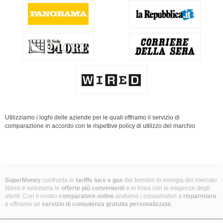
Utilizziamo i loghi delle aziende per le quali offriamo il servizio di
comparazione in accordo con le rispettive policy di utilizzo del marchio
SuperMoney
confronta le
tariffe luce e gas
dei fornitori di energia del mercato
libero e seleziona le
offerte più convenienti
e in linea con le esigenze degli
utenti. Con il nostro
comparatore online
aiutiamo i consumatori a
risparmiare
e offriamo un
servizio di consulenza gratuita
personalizzata
.