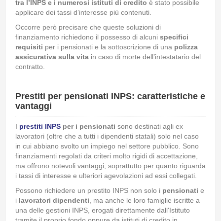
tra l’INPS e i numerosi istituti di credito
è stato possibile
applicare dei tassi d’interesse più contenuti.
Occorre però precisare che queste soluzioni di
finanziamento richiedono il possesso di alcuni
specifici
requisiti
per i pensionati e la sottoscrizione di una
polizza
assicurativa sulla vita
in caso di morte dell’intestatario del
contratto.
Prestiti per pensionati INPS: caratteristiche e
vantaggi
I
prestiti INPS
per i pensionati
sono destinati agli ex
lavoratori (oltre che a tutti i dipendenti statali) solo nel caso
in cui abbiano svolto un impiego nel settore pubblico. Sono
finanziamenti regolati da criteri molto rigidi di accettazione,
ma offrono notevoli vantaggi, soprattutto per quanto riguarda
i tassi di interesse e ulteriori agevolazioni ad essi collegati.
Possono richiedere un prestito INPS non solo i
pensionati
e
i
lavoratori dipendenti
, ma anche le loro famiglie iscritte a
una delle gestioni INPS, erogati direttamente dall'Istituto
tramite il proprio fondo oppure da istituti di credito in