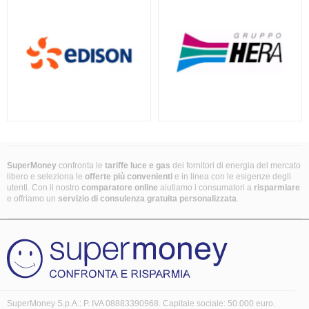
SuperMoney
confronta le
tariffe luce e gas
dei fornitori di energia del mercato
libero e seleziona le
offerte più convenienti
e in linea con le esigenze degli
utenti. Con il nostro
comparatore online
aiutiamo i consumatori a
risparmiare
e offriamo un
servizio di consulenza gratuita
personalizzata
.
SuperMoney S.p.A.: P. IVA 08883390968. Capitale sociale: 50.000 euro.