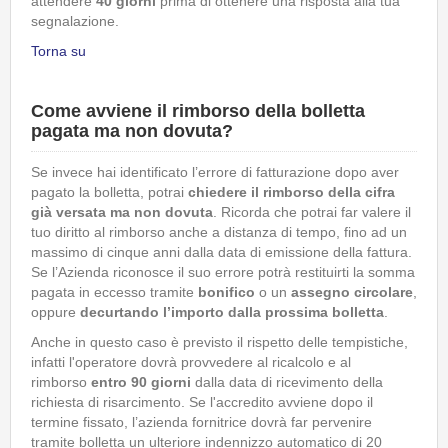
attendere
40 giorni
prima di ottenere una risposta alla tua
segnalazione.
Torna su
Come avviene il rimborso della bolletta
pagata ma non dovuta?
Se invece hai identificato l’errore di fatturazione dopo aver
pagato la bolletta, potrai
chiedere il rimborso della cifra
già versata ma non dovuta
. Ricorda che potrai far valere il
tuo diritto al rimborso anche a distanza di tempo, fino ad un
massimo di cinque anni dalla data di emissione della fattura.
Se l’Azienda riconosce il suo errore potrà restituirti la somma
pagata in eccesso tramite
bonifico
o un
assegno circolare
,
oppure
decurtando l’importo dalla prossima bolletta
.
Anche in questo caso è previsto il rispetto delle tempistiche,
infatti l'operatore dovrà provvedere al ricalcolo e al
rimborso
entro 90 giorni
dalla data di ricevimento della
richiesta di risarcimento. Se l'accredito avviene dopo il
termine fissato, l’azienda fornitrice dovrà far pervenire
tramite bolletta un ulteriore indennizzo automatico di 20