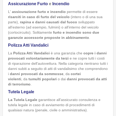
Assicurazione Furto
e
Incendio
L'
assicurazione furto e incendio
permette di essere
risarciti in caso di furto del veicolo
(intero o di una sua
parte),
rapina e danni causati dal fuoco
sviluppato
all’esterno (ad esempio, fulmini) o all’interno del veicolo
(cortocircuito). Solitamente
furto e incendio sono due
garanzie accessorie proposte in abbinamento
.
Polizza Atti Vandalici
La
Polizza Atti Vandalici
è una garanzia che
copre i danni
provocati volontariamente da terzi
e ne copre tutti i costi
di riparazione dell'autovettura. Nella categoria rientrano tutti i
danni subiti a seguito di atti di vandalisimo che comprendono
i
danni provocati da sommosse
, da
cortei
violenti
, da
tumulti popolari
o dai
danni provocati da atti
di terrorismo
.
Tutela Legale
La Tutela Legale
garantisce all’assicurato consulenza e
tutela legale in caso di avviamento di procedimenti di
qualsiasi natura (penale, civile o amministrativa).