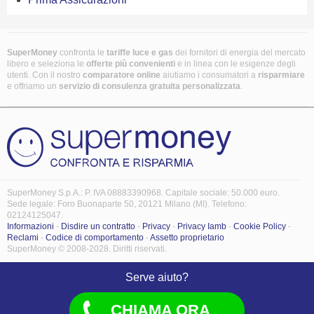
SuperMoney
confronta le
tariffe luce e gas
dei fornitori di energia del mercato
libero e seleziona le
offerte più convenienti
e in linea con le esigenze degli
utenti. Con il nostro
comparatore online
aiutiamo i consumatori a
risparmiare
e offriamo un
servizio di consulenza gratuita
personalizzata
.
SuperMoney S.p.A.: P. IVA 08883390968. Capitale sociale: 50.000 euro.
Sede legale: Foro Buonaparte 50, 20121 Milano (MI). Telefono:
02124125047.
Informazioni
-
Disdire un contratto
-
Privacy
-
Privacy Iamb
-
Cookie Policy
-
Reclami
-
Codice di comportamento
-
Assetto proprietario
SuperMoney © 2008-2028. Diritti riservati.
Serve aiuto?
CHIAMA ORA