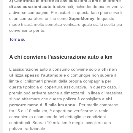
3) Confronta le offerte di assicurazioni a km e le
offerte
di assicurazioni auto
tradizionali, richiedendo più preventivi
a diverse compagnie. Per aiutarti in questa fase puoi servirti
di un comparatore online come
SuperMoney
. In questo
modo ti sarà molto semplice verificare quale sia la scelta più
conveniente per te.
Torna su
A chi conviene l'assicurazione auto a km
L'assicurazione auto a consumo conviene solo a
chi non
utilizza spesso l’automobile
o comunque non supera il
limite di chilometri previsti dalla propria compagnia per
questa tipologia di copertura assicurativa. In questo caso, il
premio può arrivare anche a dimezzarsi. In linea di massima
si può affermare che questa polizza è consigliata a
chi
percorre meno di 5 mila km annui
. Per medie comprese
fra i 5 e i 10 mila km, è opportuno verificarne la reale
convenienza esaminando nel dettaglio le condizioni
contrattuali. Sopra i 10 mila km è meglio scegliere una
polizza tradizionale.