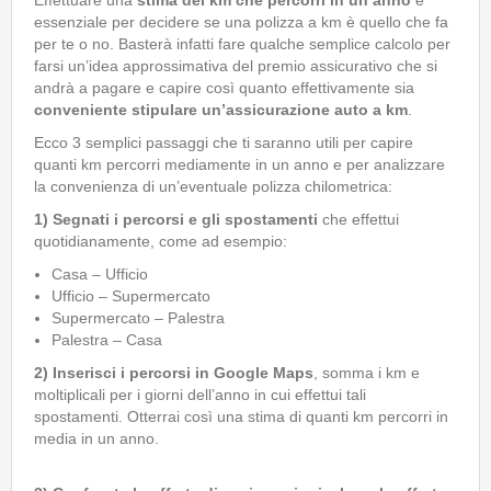
Effettuare una
stima dei km che percorri in un anno
è
essenziale per decidere se una polizza a km è quello che fa
per te o no. Basterà infatti fare qualche semplice calcolo per
farsi un’idea approssimativa del premio assicurativo che si
andrà a pagare e capire così quanto effettivamente sia
conveniente stipulare un’assicurazione auto a km
.
Ecco 3 semplici passaggi che ti saranno utili per capire
quanti km percorri mediamente in un anno e per analizzare
la convenienza di un’eventuale polizza chilometrica:
1) Segnati i percorsi e gli spostamenti
che effettui
quotidianamente, come ad esempio:
Casa – Ufficio
Ufficio – Supermercato
Supermercato – Palestra
Palestra – Casa
2) Inserisci i percorsi in Google Maps
, somma i km e
moltiplicali per i giorni dell’anno in cui effettui tali
spostamenti. Otterrai così una stima di quanti km percorri in
media in un anno.