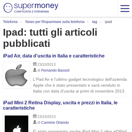
Telefonia
News per Risparmiare sulla telefonia
tag
ipad
Ipad: tutti gli articoli
pubblicati
iPad Air, data d'uscita in Italia e caratteristiche
23/10/2013
di
Fernando Bassoli
L'Pad Air è l'ultimo gadget tecnologico dell'azienda
Apple che è stato presentato e sarà venduto in
Italia con data d'uscita ai primi di novembre 2013
iPad Mini 2 Retina Display, uscita e prezzi in Italia, le
caratteristiche
23/10/2013
di
Carmine Orlando
E' stato presentato anche iPad Mini 2 oltre all'IPad