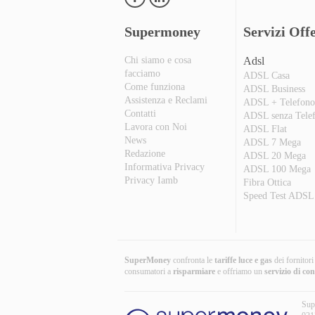
Supermoney
Servizi Offe
Chi siamo e cosa
Adsl
facciamo
ADSL Casa
Come funziona
ADSL Business
Assistenza e Reclami
ADSL + Telefon
Contatti
ADSL senza Tele
Lavora con Noi
ADSL Flat
News
ADSL 7 Mega
Redazione
ADSL 20 Mega
Informativa Privacy
ADSL 100 Mega
Privacy Iamb
Fibra Ottica
Speed Test ADSL
SuperMoney
confronta le
tariffe luce e gas
dei fornitor
consumatori a
risparmiare
e offriamo un
servizio di co
Sup