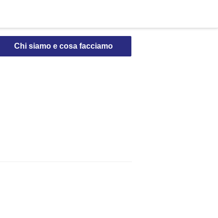
Chi siamo e cosa facciamo