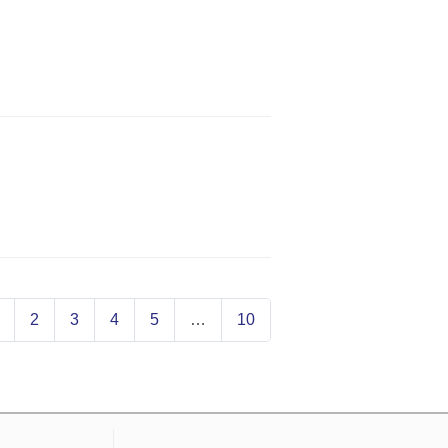
2
3
4
5
…
10