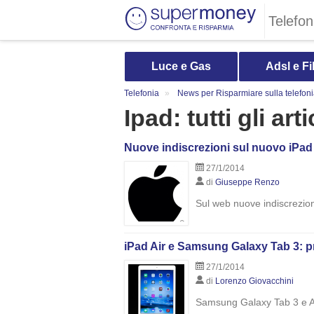
Telefon
Luce e Gas
Adsl e Fi
Telefonia
News per Risparmiare sulla telefon
Ipad: tutti gli art
Nuove indiscrezioni sul nuovo iPad
27/1/2014
di
Giuseppe Renzo
Sul web nuove indiscrezioni
iPad Air e Samsung Galaxy Tab 3: pr
27/1/2014
di
Lorenzo Giovacchini
Samsung Galaxy Tab 3 e App