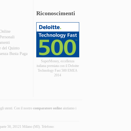
Riconoscimenti
 Online
 Personali
amenti
e del Quinto
 senza Busta Paga
SuperMoney, eccellenza
italiana premiata con il Deloitte
Technology Fast 500 EMEA
2014
egli utenti. Con il nostro
comparatore online
aiutiamo i
parte 50, 20121 Milano (MI). Telefono: