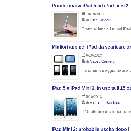
Pronti i nuovi iPad 5 ed iPad mini 2
10/10/2013
di
Luca Cardelli
Pronti al lancio i nuovi iPa
Migliori app per iPad da scaricare g
6/10/2013
di
Matteo Carriero
Panoramica aggiornata a ott
iPad 5 e iPad Mini 2, in uscita il 15
5/10/2013
di
Valentina Gambino
Il 15 ottobre dovrebbero usc
iPad Mini 2: probabile uscita dopo 