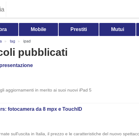
ia
bra
Mobile
Prestiti
Mutui
ia
tag
ipad
icoli pubblicati
o presentazione
 gli aggiornamenti in merito ai suoi nuovi iPad 5
umors: fotocamera da 8 mpx e TouchID
rnate sull'uscita in Italia, il prezzo e le caratteristiche del nuovo spettac