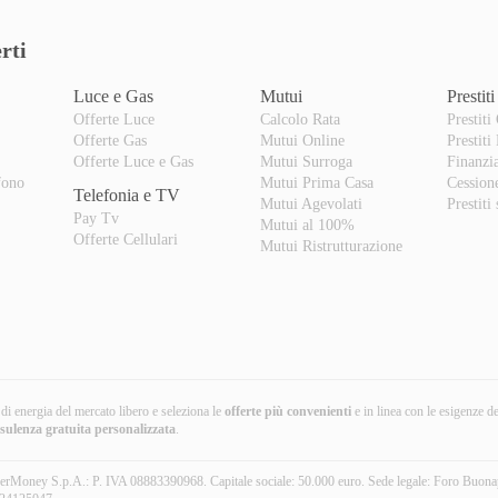
rti
Luce e Gas
Mutui
Prestiti
Offerte Luce
Calcolo Rata
Prestiti
Offerte Gas
Mutui Online
Prestiti
o
Offerte Luce e Gas
Mutui Surroga
Finanzi
fono
Mutui Prima Casa
Cession
Telefonia e TV
Mutui Agevolati
Prestiti
Pay Tv
Mutui al 100%
Offerte Cellulari
Mutui Ristrutturazione
i di energia del mercato libero e seleziona le
offerte più convenienti
e in linea con le esigenze d
nsulenza gratuita
personalizzata
.
erMoney S.p.A.: P. IVA 08883390968. Capitale sociale: 50.000 euro. Sede legale: Foro Buona