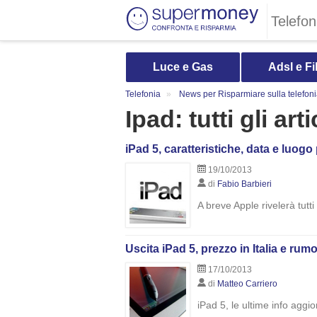
Telefon
Luce e Gas
Adsl e Fi
Telefonia
News per Risparmiare sulla telefon
Ipad: tutti gli art
iPad 5, caratteristiche, data e luog
19/10/2013
di
Fabio Barbieri
A breve Apple rivelerà tutti
Uscita iPad 5, prezzo in Italia e r
17/10/2013
di
Matteo Carriero
iPad 5, le ultime info aggio