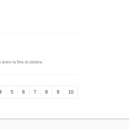
 entro la fine di ottobre.
4
5
6
7
8
9
10