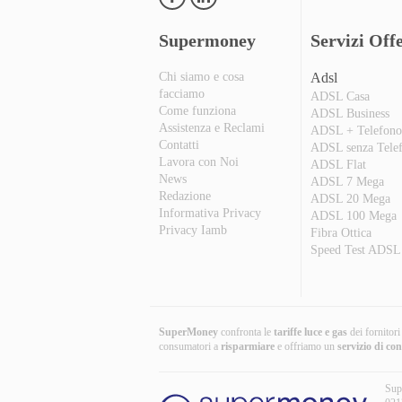
Supermoney
Servizi Offe
Chi siamo e cosa
Adsl
facciamo
ADSL Casa
Come funziona
ADSL Business
Assistenza e Reclami
ADSL + Telefon
Contatti
ADSL senza Tele
Lavora con Noi
ADSL Flat
News
ADSL 7 Mega
Redazione
ADSL 20 Mega
Informativa Privacy
ADSL 100 Mega
Privacy Iamb
Fibra Ottica
Speed Test ADSL
SuperMoney
confronta le
tariffe luce e gas
dei fornitor
consumatori a
risparmiare
e offriamo un
servizio di co
Sup