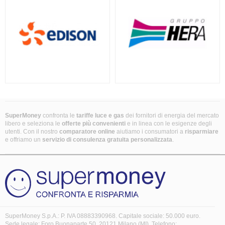
SuperMoney
confronta le
tariffe luce e gas
dei fornitori di energia del mercato
libero e seleziona le
offerte più convenienti
e in linea con le esigenze degli
utenti. Con il nostro
comparatore online
aiutiamo i consumatori a
risparmiare
e offriamo un
servizio di consulenza gratuita
personalizzata
.
SuperMoney S.p.A.: P. IVA 08883390968. Capitale sociale: 50.000 euro.
Sede legale: Foro Buonaparte 50, 20121 Milano (MI). Telefono: