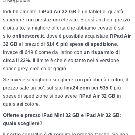
5 Megapixel.
Indubbiamente,
l'iPad Air 32 GB
è un tablet di qualità
superiore con prestazioni elevate. E così anche il prezzo
è più alto, la migliore offerta che abbiamo trovato è sul
sito
onlinestore.it
, dove è possibile acquistare
l'iPad Air
32 GB
al prezzo di
514 € più spese di spedizione
,
invece di 649 € come da listino con
un risparmio di
circa il 22%.
Il limite è che è soltanto nella versione
space grey, cioè color grigio.
Se invece si vogliono scegliere con più libertà i colori, il
prezzo sale un po', sul sito
lina24.com
per
535 €
più
spese di spedizione si può avere
l'iPad Air 32 GB
in
qualsiasi colore.
Offerte e prezzo iPad Mini 32 GB e iPad Air 32 GB:
quale scegliere?
Il nostro consiglio è di seguire le proprie tasche. Se non