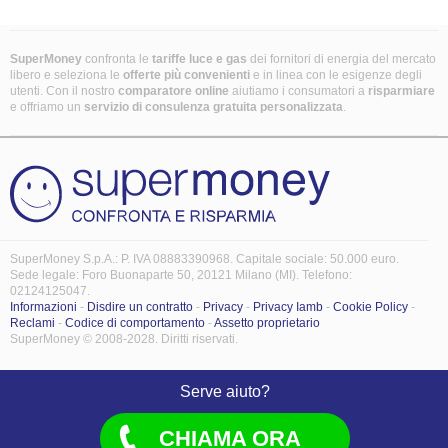
SuperMoney
confronta le
tariffe luce e gas
dei fornitori di energia del mercato
libero e seleziona le
offerte più convenienti
e in linea con le esigenze degli
utenti. Con il nostro
comparatore online
aiutiamo i consumatori a
risparmiare
e offriamo un
servizio di consulenza gratuita
personalizzata
.
SuperMoney S.p.A.: P. IVA 08883390968. Capitale sociale: 50.000 euro.
Sede legale: Foro Buonaparte 50, 20121 Milano (MI). Telefono:
02124125047.
Informazioni
-
Disdire un contratto
-
Privacy
-
Privacy Iamb
-
Cookie Policy
-
Reclami
-
Codice di comportamento
-
Assetto proprietario
SuperMoney © 2008-2028. Diritti riservati.
Serve aiuto?
CHIAMA ORA