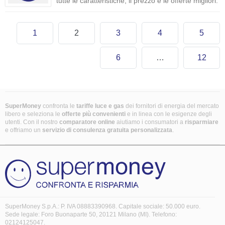
tutte le caratteristiche, il prezzo e le offerte migliori.
1
2
3
4
5
6
…
12
SuperMoney
confronta le
tariffe luce e gas
dei fornitori di energia del mercato
libero e seleziona le
offerte più convenienti
e in linea con le esigenze degli
utenti. Con il nostro
comparatore online
aiutiamo i consumatori a
risparmiare
e offriamo un
servizio di consulenza gratuita
personalizzata
.
SuperMoney S.p.A.: P. IVA 08883390968. Capitale sociale: 50.000 euro.
Sede legale: Foro Buonaparte 50, 20121 Milano (MI). Telefono:
02124125047.