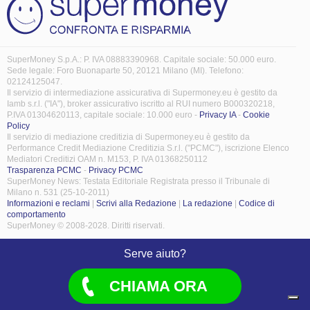
SuperMoney S.p.A.: P. IVA 08883390968. Capitale sociale: 50.000 euro.
Sede legale: Foro Buonaparte 50, 20121 Milano (MI). Telefono:
02124125047.
Il servizio di intermediazione assicurativa di Supermoney.eu è gestito da
Iamb s.r.l. ("IA"), broker assicurativo iscritto al RUI numero B000320218,
P.IVA 01304620113, capitale sociale: 10.000 euro -
Privacy IA
-
Cookie
Policy
Il servizio di mediazione creditizia di Supermoney.eu è gestito da
Performance Credit Mediazione Creditizia S.r.l. ("PCMC"), iscrizione Elenco
Mediatori Creditizi OAM n. M153, P. IVA 01368250112
Trasparenza PCMC
-
Privacy PCMC
SuperMoney News: Testata Editoriale Registrata presso il Tribunale di
Milano n. 531 (25-10-2011)
Informazioni e reclami
|
Scrivi alla Redazione
|
La redazione
|
Codice di
comportamento
SuperMoney © 2008-2028. Diritti riservati.
Serve aiuto?
CHIAMA ORA