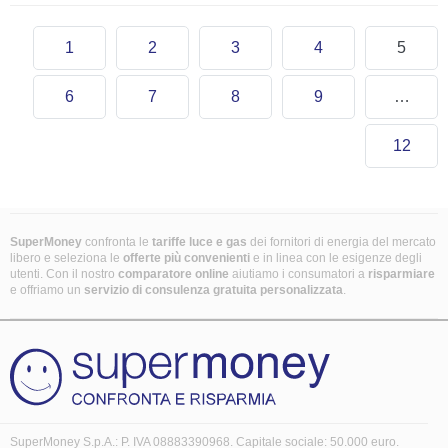
1
2
3
4
5
6
7
8
9
…
12
SuperMoney
confronta le
tariffe luce e gas
dei fornitori di energia del mercato
libero e seleziona le
offerte più convenienti
e in linea con le esigenze degli
utenti. Con il nostro
comparatore online
aiutiamo i consumatori a
risparmiare
e offriamo un
servizio di consulenza gratuita
personalizzata
.
SuperMoney S.p.A.: P. IVA 08883390968. Capitale sociale: 50.000 euro.