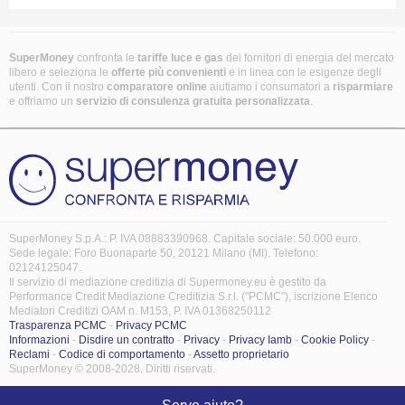
SuperMoney
confronta le
tariffe luce e gas
dei fornitori di energia del mercato
libero e seleziona le
offerte più convenienti
e in linea con le esigenze degli
utenti. Con il nostro
comparatore online
aiutiamo i consumatori a
risparmiare
e offriamo un
servizio di consulenza gratuita
personalizzata
.
SuperMoney S.p.A.: P. IVA 08883390968. Capitale sociale: 50.000 euro.
Sede legale: Foro Buonaparte 50, 20121 Milano (MI). Telefono:
02124125047.
Il servizio di mediazione creditizia di Supermoney.eu è gestito da
Performance Credit Mediazione Creditizia S.r.l. ("PCMC"), iscrizione Elenco
Mediatori Creditizi OAM n. M153, P. IVA 01368250112
Trasparenza PCMC
-
Privacy PCMC
Informazioni
-
Disdire un contratto
-
Privacy
-
Privacy Iamb
-
Cookie Policy
-
Reclami
-
Codice di comportamento
-
Assetto proprietario
SuperMoney © 2008-2028. Diritti riservati.