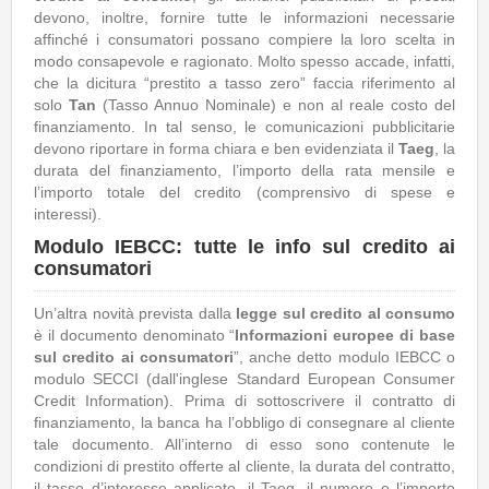
devono, inoltre, fornire tutte le informazioni necessarie
affinché i consumatori possano compiere la loro scelta in
modo consapevole e ragionato. Molto spesso accade, infatti,
che la dicitura “prestito a tasso zero” faccia riferimento al
solo
Tan
(Tasso Annuo Nominale) e non al reale costo del
finanziamento. In tal senso, le comunicazioni pubblicitarie
devono riportare in forma chiara e ben evidenziata il
Taeg
, la
durata del finanziamento, l’importo della rata mensile e
l’importo totale del credito (comprensivo di spese e
interessi).
Modulo IEBCC: tutte le info sul credito ai
consumatori
Un’altra novità prevista dalla
legge sul credito al consumo
è il documento denominato “
Informazioni europee di base
sul credito ai consumatori
”, anche detto modulo IEBCC o
modulo SECCI (dall'inglese Standard European Consumer
Credit Information). Prima di sottoscrivere il contratto di
finanziamento, la banca ha l’obbligo di consegnare al cliente
tale documento. All’interno di esso sono contenute le
condizioni di prestito offerte al cliente, la durata del contratto,
il tasso d’interesse applicato, il Taeg, il numero e l’importo