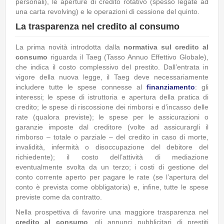
personali), le aperture di credito rotativo (spesso legate ad
una carta revolving) e le operazioni di cessione del quinto.
La trasparenza nel credito al consumo
La prima novità introdotta dalla
normativa sul credito al
consumo
riguarda il Taeg (Tasso Annuo Effettivo Globale),
che indica il costo complessivo del prestito. Dall’entrata in
vigore della nuova legge, il Taeg deve necessariamente
includere tutte le spese connesse al
finanziamento
: gli
interessi; le spese di istruttoria e apertura della pratica di
credito; le spese di riscossione dei rimborsi e d’incasso delle
rate (qualora previste); le spese per le assicurazioni o
garanzie imposte dal creditore (volte ad assicurargli il
rimborso – totale o parziale – del credito in caso di morte,
invalidità, infermità o disoccupazione del debitore del
richiedente); il costo dell’attività di mediazione
eventualmente svolta da un terzo; i costi di gestione del
conto corrente aperto per pagare le rate (se l’apertura del
conto è prevista come obbligatoria) e, infine, tutte le spese
previste come da contratto.
Nella prospettiva di favorire una maggiore trasparenza nel
credito al consumo
, gli annunci pubblicitari di prestiti