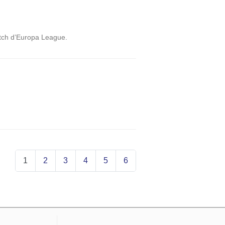
 metch d’Europa League.
1
2
3
4
5
6