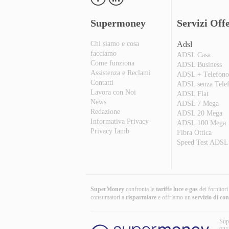
Supermoney
Servizi Offe
Chi siamo e cosa
Adsl
facciamo
ADSL Casa
Come funziona
ADSL Business
Assistenza e Reclami
ADSL + Telefon
Contatti
ADSL senza Tele
Lavora con Noi
ADSL Flat
News
ADSL 7 Mega
Redazione
ADSL 20 Mega
Informativa Privacy
ADSL 100 Mega
Privacy Iamb
Fibra Ottica
Speed Test ADSL
SuperMoney
confronta le
tariffe luce e gas
dei fornitor
consumatori a
risparmiare
e offriamo un
servizio di co
Sup