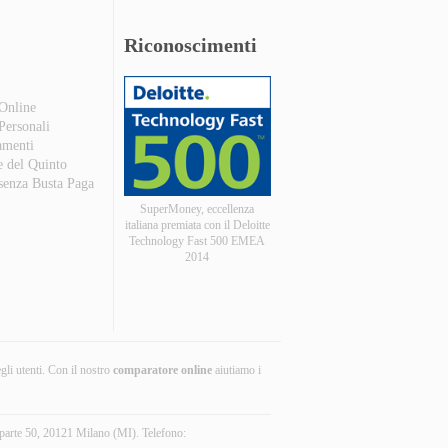
Riconoscimenti
 Online
 Personali
amenti
e del Quinto
 senza Busta Paga
SuperMoney, eccellenza
italiana premiata con il Deloitte
Technology Fast 500 EMEA
2014
egli utenti. Con il nostro
comparatore online
aiutiamo i
parte 50, 20121 Milano (MI). Telefono: