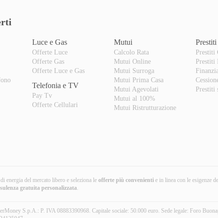
rti
Luce e Gas
Mutui
Prestiti
Offerte Luce
Calcolo Rata
Prestiti
Offerte Gas
Mutui Online
Prestiti
o
Offerte Luce e Gas
Mutui Surroga
Finanzi
fono
Mutui Prima Casa
Cession
Telefonia e TV
Mutui Agevolati
Prestiti
Pay Tv
Mutui al 100%
Offerte Cellulari
Mutui Ristrutturazione
i di energia del mercato libero e seleziona le
offerte più convenienti
e in linea con le esigenze d
nsulenza gratuita
personalizzata
.
erMoney S.p.A.: P. IVA 08883390968. Capitale sociale: 50.000 euro. Sede legale: Foro Buona