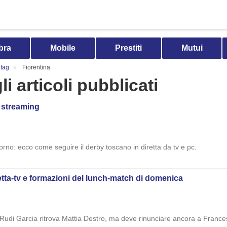
bra
Mobile
Prestiti
Mutui
tag
Fiorentina
li articoli pubblicati
e streaming
rno: ecco come seguire il derby toscano in diretta da tv e pc.
etta-tv e formazioni del lunch-match di domenica
Rudi Garcia ritrova Mattia Destro, ma deve rinunciare ancora a Frances