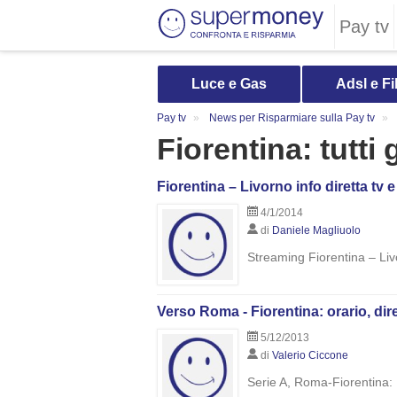
Pay tv
Luce e Gas
Adsl e Fi
Pay tv
News per Risparmiare sulla Pay tv
Fiorentina: tutti g
Fiorentina – Livorno info diretta tv 
4/1/2014
di
Daniele Magliuolo
Streaming Fiorentina – Livo
Verso Roma - Fiorentina: orario, dir
5/12/2013
di
Valerio Ciccone
Serie A, Roma-Fiorentina: 