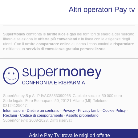
Altri operatori Pay tv
SuperMoney
confronta le
tariffe luce e gas
dei fornitori di energia del mercato
libero e seleziona le
offerte più convenienti
e in linea con le esigenze degli
utenti. Con il nostro
comparatore online
aiutiamo i consumatori a
risparmiare
e offriamo un
servizio di consulenza gratuita
personalizzata
.
SuperMoney S.p.A.: P. IVA 08883390968. Capitale sociale: 50.000 euro.
Sede legale: Foro Buonaparte 50, 20121 Milano (MI). Telefono:
02124125047.
Informazioni
-
Disdire un contratto
-
Privacy
-
Privacy Iamb
-
Cookie Policy
-
Reclami
-
Codice di comportamento
-
Assetto proprietario
SuperMoney © 2008-2028. Diritti riservati.
Adsl e Pay Tv: trova le migliori offerte