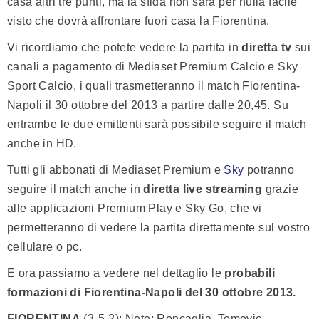
casa altri tre punti, ma la sfida non sarà per nulla facile
visto che dovrà affrontare fuori casa la Fiorentina.
Vi ricordiamo che potete vedere la partita in
diretta tv
sui
canali a pagamento di Mediaset Premium Calcio e Sky
Sport Calcio, i quali trasmetteranno il match Fiorentina-
Napoli il 30 ottobre del 2013 a partire dalle 20,45. Su
entrambe le due emittenti sarà possibile seguire il match
anche in HD.
Tutti gli abbonati di Mediaset Premium e
Sky
potranno
seguire il match anche in
diretta live streaming
grazie
alle applicazioni Premium Play e Sky Go, che vi
permetteranno di vedere la partita direttamente sul vostro
cellulare o pc.
E ora passiamo a vedere nel dettaglio le
probabili
formazioni di Fiorentina-Napoli del 30 ottobre 2013.
FIORENTINA
(3-5-2): Neto; Roncaglia, Tomovic