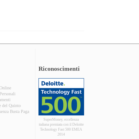
Riconoscimenti
 Online
 Personali
amenti
e del Quinto
 senza Busta Paga
SuperMoney, eccellenza
italiana premiata con il Deloitte
Technology Fast 500 EMEA
2014