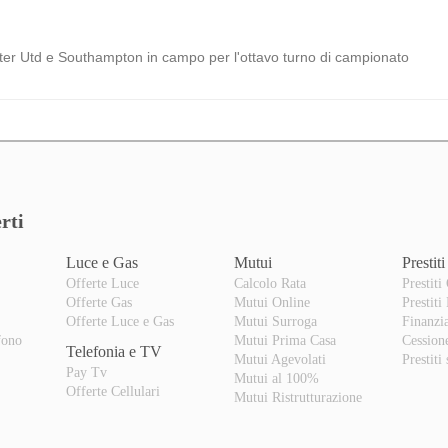
r Utd e Southampton in campo per l'ottavo turno di campionato
rti
Luce e Gas
Mutui
Prestiti
Offerte Luce
Calcolo Rata
Prestiti
Offerte Gas
Mutui Online
Prestiti
o
Offerte Luce e Gas
Mutui Surroga
Finanzi
fono
Mutui Prima Casa
Cession
Telefonia e TV
Mutui Agevolati
Prestiti
Pay Tv
Mutui al 100%
Offerte Cellulari
Mutui Ristrutturazione