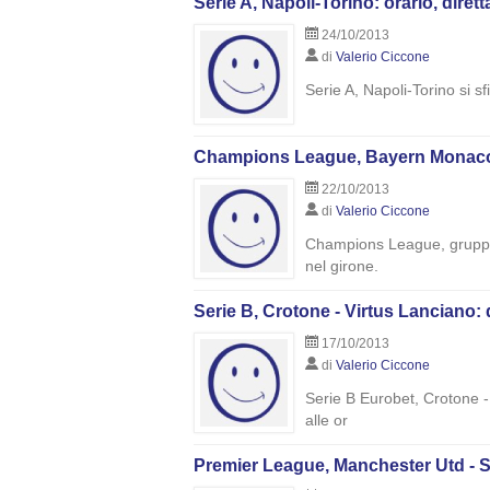
Serie A, Napoli-Torino: orario, dirett
24/10/2013
di
Valerio Ciccone
Serie A, Napoli-Torino si s
Champions League, Bayern Monaco-Vi
22/10/2013
di
Valerio Ciccone
Champions League, gruppo D
nel girone.
Serie B, Crotone - Virtus Lanciano: d
17/10/2013
di
Valerio Ciccone
Serie B Eurobet, Crotone - 
alle or
Premier League, Manchester Utd - S