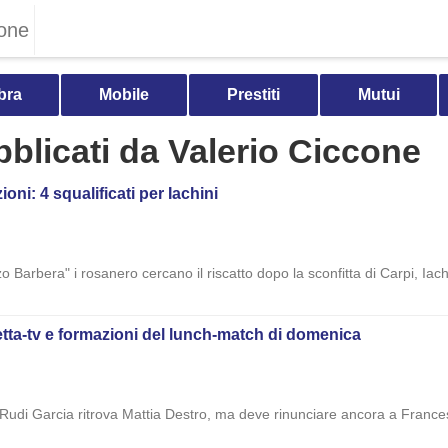
one
bra
Mobile
Prestiti
Mutui
ubblicati da Valerio Ciccone
oni: 4 squalificati per Iachini
Barbera" i rosanero cercano il riscatto dopo la sconfitta di Carpi, Iachi
etta-tv e formazioni del lunch-match di domenica
Rudi Garcia ritrova Mattia Destro, ma deve rinunciare ancora a Frances