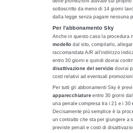
delle promozioni attivate sul propr
sottoscritto da meno di 14 giorni lavor
dalla legge senza pagare nessuna p
Per l'abbonamento Sky
Anche in questo caso la procedura n
modello
dal sito, compilarlo, allega
raccomandata A/R all'indirizzo indic
entro 30 giorni e quindi dovrai cont
disattivazione del servizio
dovrai p
costi relativi ad eventuali promozioni
Per tutti gli abbonamenti Sky è previ
apparecchiature
entro 30 giorni da
una penale compresa tra i 21 e i 30 e
Decisamente più semplice è la proce
un contratto che sta per giungere a 
previste penali e costi di disattivaz