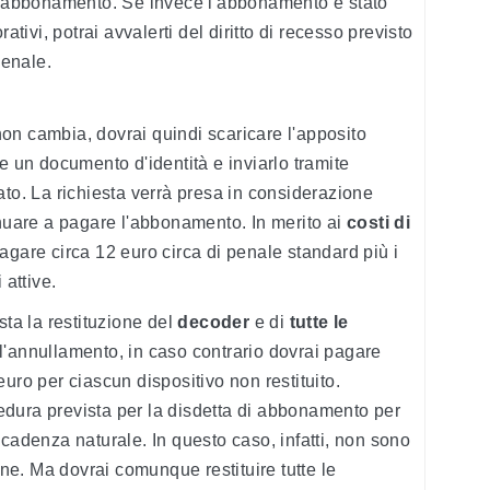
io abbonamento. Se invece l'abbonamento è stato
ativi, potrai avvalerti del diritto di recesso previsto
enale.
on cambia, dovrai quindi scaricare l'apposito
re un documento d'identità e inviarlo tramite
ato. La richiesta verrà presa in considerazione
inuare a pagare l'abbonamento. In merito ai
costi di
agare circa 12 euro circa di penale standard più i
 attive.
sta la restituzione del
decoder
e di
tutte le
ll'annullamento, in caso contrario dovrai pagare
uro per ciascun dispositivo non restituito.
dura prevista per la disdetta di abbonamento per
scadenza naturale. In questo caso, infatti, non sono
ione. Ma dovrai comunque restituire tutte le