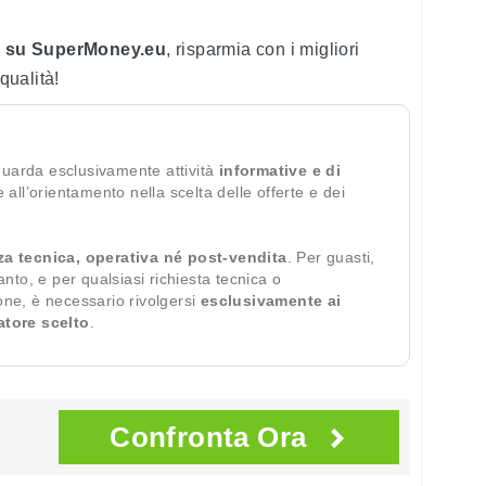
 tv su SuperMoney.eu
, risparmia con i migliori
qualità!
guarda esclusivamente attività
informative e di
te all’orientamento nella scelta delle offerte e dei
za tecnica, operativa né post-vendita
. Per guasti,
ianto, e per qualsiasi richiesta tecnica o
ione, è necessario rivolgersi
esclusivamente ai
ratore scelto
.
Confronta Ora