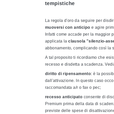
tempistiche
La regola d'oro da seguire per dis
muoversi con anticipo
e agire prim
Infatti come accade per la maggior p
applicata la
clausola "silenzio-as
abbonamento, complicando così la s
A tal proposito ti ricordiamo che esis
recesso e disdetta a scadenza. Vedi
diritto di ripensamento
: è la possib
dall'attivazione. In questo caso occo
raccomandata a/r o fax o pec;
recesso anticipato
consente di disd
Premium prima della data di scadenz
previste delle spese di disattivazione