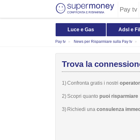
Pay tv
Luce e Gas
Adsl e Fi
Pay tv
News per Risparmiare sulla Pay tv
Trova la connessione
1)
Confronta gratis i nostri
operatori
2)
Scopri quanto
puoi risparmiare
3)
Richiedi una
consulenza immed