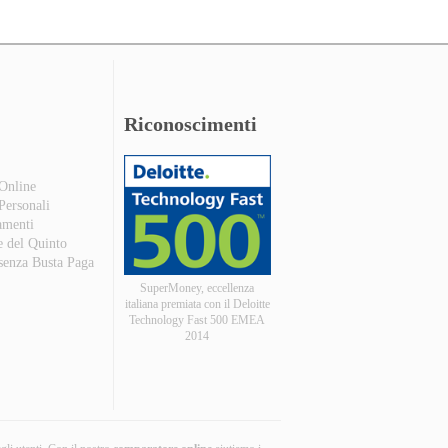
Riconoscimenti
 Online
 Personali
amenti
e del Quinto
 senza Busta Paga
SuperMoney, eccellenza
italiana premiata con il Deloitte
Technology Fast 500 EMEA
2014