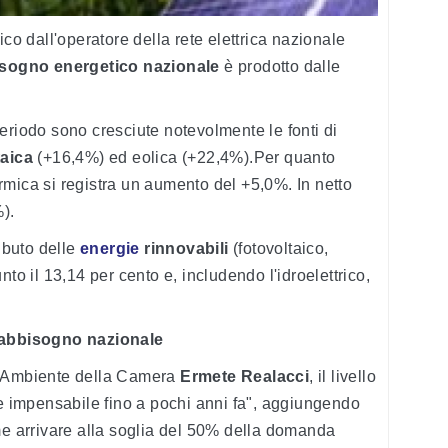
trico dall'operatore della rete elettrica nazionale
isogno energetico nazionale
è prodotto dalle
eriodo sono cresciute notevolmente le fonti di
taica
(+16,4%) ed eolica (+22,4%).Per quanto
mica si registra un aumento del +5,0%. In netto
).
ributo delle
energie
rinnovabili
(fotovoltaico,
to il 13,14 per cento e, includendo l'idroelettrico,
 fabbisogno nazionale
e Ambiente della Camera
Ermete Realacci
, il livello
 e impensabile fino a pochi anni fa", aggiungendo
me arrivare alla soglia del 50% della domanda