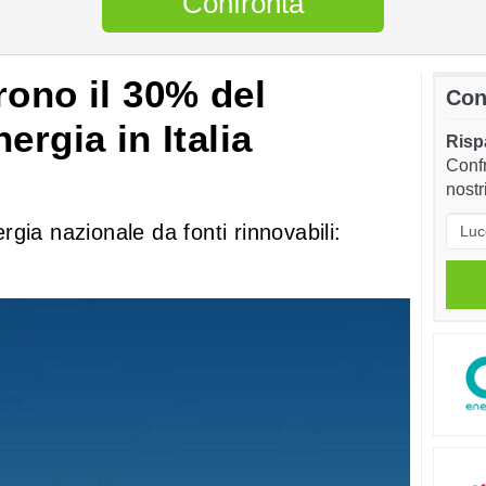
Confronta
rono il 30% del
Con
ergia in Italia
Rispa
Confr
nostr
gia nazionale da fonti rinnovabili: