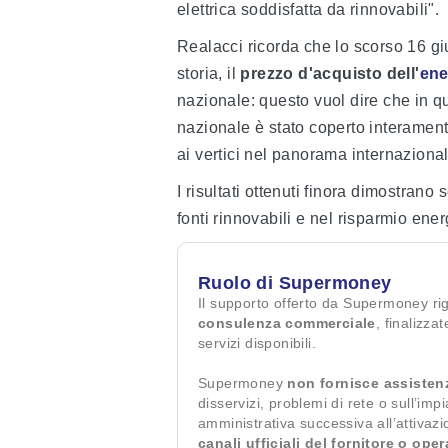
elettrica soddisfatta da rinnovabili".
Realacci ricorda che lo scorso 16 giu
storia, il
prezzo d'acquisto dell'
ene
nazionale: questo vuol dire che in qu
nazionale è stato coperto interamente 
ai vertici nel panorama internazional
I risultati ottenuti finora dimostrano
fonti rinnovabili e nel risparmio ener
Ruolo di Supermoney
Il supporto offerto da Supermoney ri
consulenza commerciale
, finalizza
servizi disponibili.
Supermoney
non fornisce assisten
disservizi, problemi di rete o sull’imp
amministrativa successiva all’attivaz
canali ufficiali del fornitore o ope