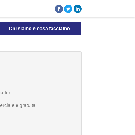
Chi siamo e cosa facciamo
artner.
rciale è gratuita.