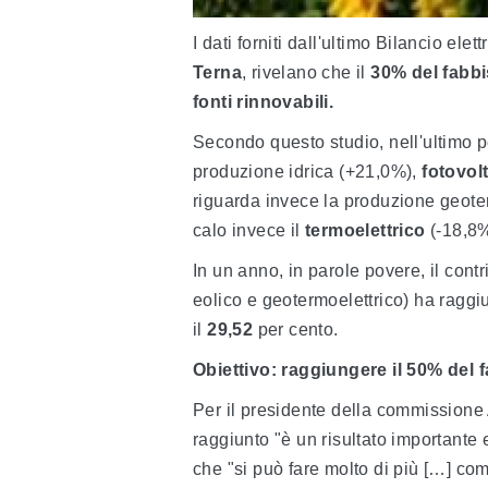
I dati forniti dall'ultimo Bilancio elet
Terna
, rivelano che il
30%
del fabb
fonti rinnovabili.
Secondo questo studio, nell'ultimo p
produzione idrica (+21,0%),
fotovol
riguarda invece la produzione geoter
calo invece il
termoelettrico
(-18,8%
In un anno, in parole povere, il cont
eolico e geotermoelettrico) ha raggiun
il
29,52
per cento.
Obiettivo: raggiungere il 50% del
Per il presidente della commission
raggiunto "è un risultato importante
che "si può fare molto di più […] co