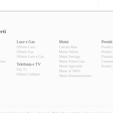
rti
Luce e Gas
Mutui
Prestiti
Offerte Luce
Calcolo Rata
Prestiti
Offerte Gas
Mutui Online
Prestiti
o
Offerte Luce e Gas
Mutui Surroga
Finanzi
fono
Mutui Prima Casa
Cession
Telefonia e TV
Mutui Agevolati
Prestiti
Pay Tv
Mutui al 100%
Offerte Cellulari
Mutui Ristrutturazione