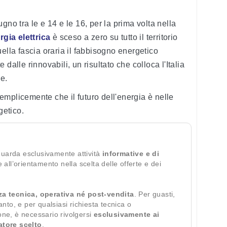
gno tra le e 14 e le 16, per la prima volta nella
rgia elettrica
è sceso a zero su tutto il territorio
ella fascia oraria il fabbisogno energetico
dalle rinnovabili, un risultato che colloca l'Italia
e.
 semplicemente che il futuro dell'energia è nelle
getico.
guarda esclusivamente attività
informative e di
te all’orientamento nella scelta delle offerte e dei
za tecnica, operativa né post-vendita
. Per guasti,
ianto, e per qualsiasi richiesta tecnica o
ione, è necessario rivolgersi
esclusivamente ai
ratore scelto
.