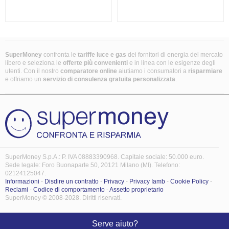
SuperMoney
confronta le
tariffe luce e gas
dei fornitori di energia del mercato
libero e seleziona le
offerte più convenienti
e in linea con le esigenze degli
utenti. Con il nostro
comparatore online
aiutiamo i consumatori a
risparmiare
e offriamo un
servizio di consulenza gratuita
personalizzata
.
SuperMoney S.p.A.: P. IVA 08883390968. Capitale sociale: 50.000 euro.
Sede legale: Foro Buonaparte 50, 20121 Milano (MI). Telefono:
02124125047.
Informazioni
-
Disdire un contratto
-
Privacy
-
Privacy Iamb
-
Cookie Policy
-
Reclami
-
Codice di comportamento
-
Assetto proprietario
SuperMoney © 2008-2028. Diritti riservati.
Serve aiuto?