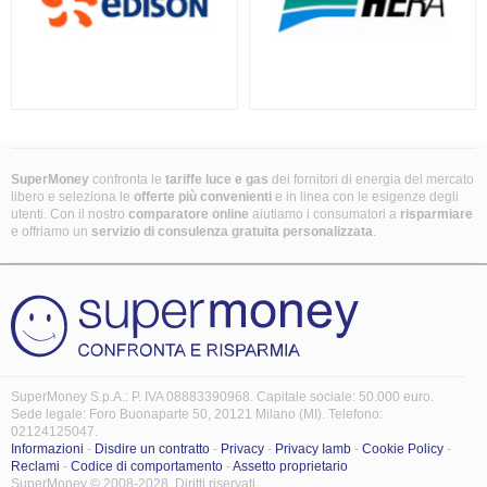
SuperMoney
confronta le
tariffe luce e gas
dei fornitori di energia del mercato
libero e seleziona le
offerte più convenienti
e in linea con le esigenze degli
utenti. Con il nostro
comparatore online
aiutiamo i consumatori a
risparmiare
e offriamo un
servizio di consulenza gratuita
personalizzata
.
SuperMoney S.p.A.: P. IVA 08883390968. Capitale sociale: 50.000 euro.
Sede legale: Foro Buonaparte 50, 20121 Milano (MI). Telefono:
02124125047.
Informazioni
-
Disdire un contratto
-
Privacy
-
Privacy Iamb
-
Cookie Policy
-
Reclami
-
Codice di comportamento
-
Assetto proprietario
SuperMoney © 2008-2028. Diritti riservati.