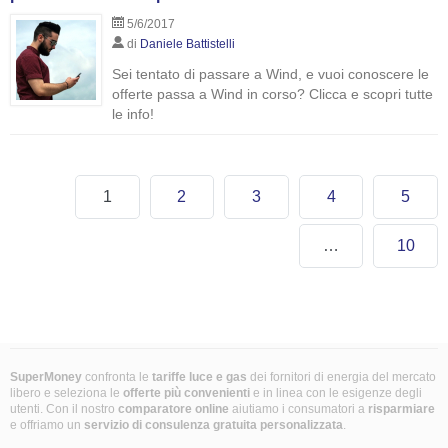
5/6/2017
di
Daniele Battistelli
Sei tentato di passare a Wind, e vuoi conoscere le
offerte passa a Wind in corso? Clicca e scopri tutte
le info!
1
2
3
4
5
…
10
SuperMoney
confronta le
tariffe luce e gas
dei fornitori di energia del mercato
libero e seleziona le
offerte più convenienti
e in linea con le esigenze degli
utenti. Con il nostro
comparatore online
aiutiamo i consumatori a
risparmiare
e offriamo un
servizio di consulenza gratuita
personalizzata
.