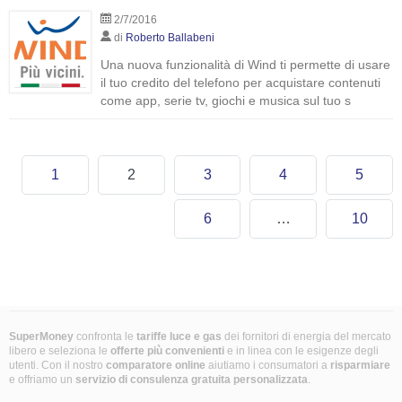
2/7/2016
di
Roberto Ballabeni
Una nuova funzionalità di Wind ti permette di usare
il tuo credito del telefono per acquistare contenuti
come app, serie tv, giochi e musica sul tuo s
1
2
3
4
5
6
…
10
SuperMoney
confronta le
tariffe luce e gas
dei fornitori di energia del mercato
libero e seleziona le
offerte più convenienti
e in linea con le esigenze degli
utenti. Con il nostro
comparatore online
aiutiamo i consumatori a
risparmiare
e offriamo un
servizio di consulenza gratuita
personalizzata
.