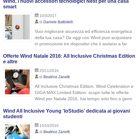
Wind, i nuovi accessori tecnologici Nest per una casa
smart
10/3/2017
di
Daniele Battistelli
Vuoi migliorare sicurezza ed efficienza energetica
della tua casa? Da oggi con Wind puoi acquistare
in promozione tre dispositivi che ti aiutano a far
Offerte Wind Natale 2016: All Inclusive Christmas Edition
e altre
25/11/2016
di
Beatrice Zanetti
All Inclusive Christmas Edition, Wind Celebration e
GIGA MAX Limited Edition: scopri tutte le offerte
Wind per Natale 2016, hai tempo solo fino a genn
Wind All Inclusive Young ‘IoStudio’ dedicata ai giovani
studenti
15/10/2016
di
Beatrice Zanetti