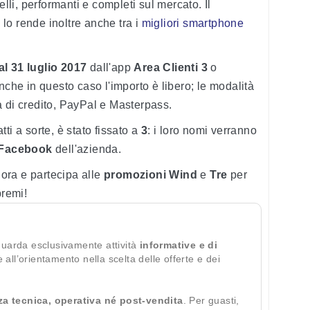
elli, performanti e completi sul mercato. Il
lo rende inoltre anche tra i
migliori smartphone
al 31 luglio 2017
dall'app
Area Clienti 3
o
Anche in questo caso l'importo è libero; le modalità
a di credito, PayPal e Masterpass.
atti a sorte, è stato fissato a
3
: i loro nomi verranno
Facebook
dell'azienda.
llora e partecipa alle
promozioni Wind
e
Tre
per
premi!
guarda esclusivamente attività
informative e di
te all’orientamento nella scelta delle offerte e dei
za tecnica, operativa né post-vendita
. Per guasti,