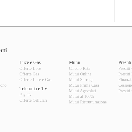
rti
Luce e Gas
Mutui
Prestiti
Offerte Luce
Calcolo Rata
Prestiti
Offerte Gas
Mutui Online
Prestiti
o
Offerte Luce e Gas
Mutui Surroga
Finanzi
fono
Mutui Prima Casa
Cession
Telefonia e TV
Mutui Agevolati
Prestiti
Pay Tv
Mutui al 100%
Offerte Cellulari
Mutui Ristrutturazione