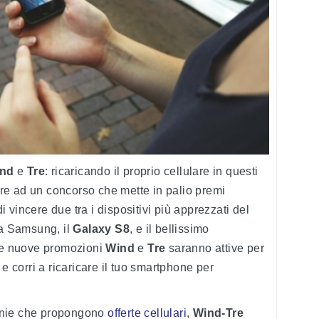
ind
e
Tre
: ricaricando il proprio cellulare in questi
pare ad un concorso che mette in palio premi
di vincere due tra i dispositivi più apprezzati del
la Samsung, il
Galaxy S8
, e il bellissimo
e nuove promozioni
Wind
e
Tre
saranno attive per
 e corri a ricaricare il tuo smartphone per
gnie che propongono
offerte cellulari
,
Wind-Tre