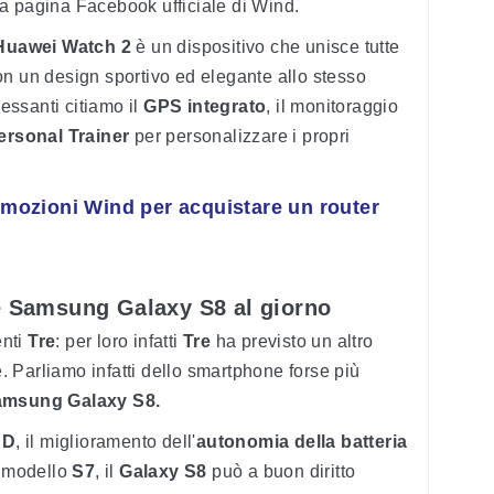
ulla pagina Facebook ufficiale di Wind.
Huawei Watch 2
è un dispositivo che unisce tutte
on un design sportivo ed elegante allo stesso
ressanti citiamo il
GPS integrato
, il monitoraggio
ersonal Trainer
per personalizzare i propri
omozioni Wind per acquistare un router
re Samsung Galaxy S8 al giorno
enti
Tre
: per loro infatti
Tre
ha previsto un altro
 Parliamo infatti dello smartphone forse più
msung Galaxy S8.
ED
, il miglioramento dell'
autonomia della batteria
al modello
S7
, il
Galaxy S8
può a buon diritto