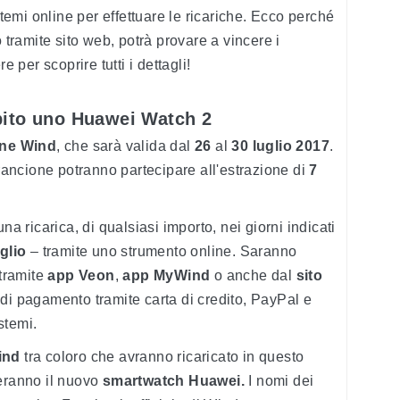
stemi online per effettuare le ricariche. Ecco perché
o tramite sito web, potrà provare a vincere i
e per scoprire tutti i dettagli!
bito uno Huawei Watch 2
ne Wind
, che sarà valida dal
26
al
30 luglio 2017
.
arancione potranno partecipare all'estrazione di
7
ricarica, di qualsiasi importo, nei giorni indicati
glio
– tramite uno strumento online. Saranno
 tramite
app Veon
,
app MyWind
o anche dal
sito
di pagamento tramite carta di credito, PayPal e
istemi.
ind
tra coloro che avranno ricaricato in questo
ceranno il nuovo
smartwatch Huawei.
I nomi dei