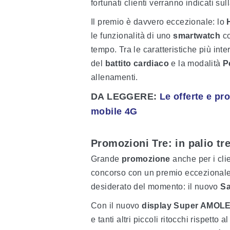
fortunati clienti verranno indicati s
Il premio è davvero eccezionale: lo
le funzionalità di uno
smartwatch
c
tempo. Tra le caratteristiche più inte
del
battito cardiaco
e la modalità
P
allenamenti.
DA LEGGERE:
Le offerte e pr
mobile 4G
Promozioni Tre: in palio t
Grande
promozione
anche per i cli
concorso con un premio eccezionale.
desiderato del momento: il nuovo
Sa
Con il nuovo
display Super AMOL
e tanti altri piccoli ritocchi rispetto 