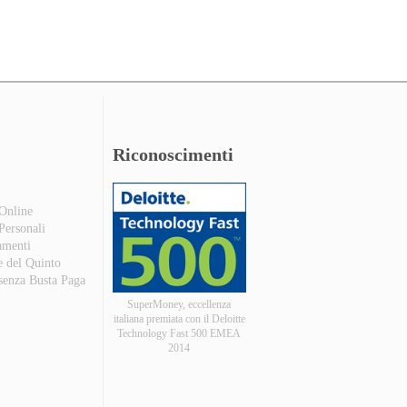
Riconoscimenti
 Online
 Personali
amenti
e del Quinto
 senza Busta Paga
SuperMoney, eccellenza
italiana premiata con il Deloitte
Technology Fast 500 EMEA
2014