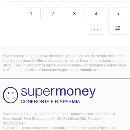
1
2
3
4
5
…
22
SuperMoney
confronta le
tariffe luce e gas
dei fornitori di energia del mercato
libero e seleziona le
offerte più convenienti
e in linea con le esigenze degli
utenti. Con il nostro
comparatore online
aiutiamo i consumatori a
risparmiare
e offriamo un
servizio di consulenza gratuita
personalizzata
.
SuperMoney S.p.A.: P. IVA 08883390968. Capitale sociale: 50.000 euro.
Sede legale: Foro Buonaparte 50, 20121 Milano (MI). Telefono:
02124125047.
Il servizio di intermediazione assicurativa di Supermoney.eu è gestito da