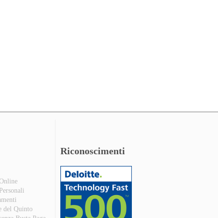
Riconoscimenti
 Online
 Personali
amenti
e del Quinto