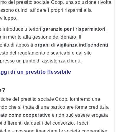
o del prestito sociale Coop, una soluzione rivolta
sono quindi affidare i propri risparmi alla
sviluppo.
e
introduce ulteriori
garanzie per i risparmiatori
,
 in merito alla gestione del denaro. Il
ento di appositi
organi di vigilanza indipendenti
testo del regolamento è scaricabile dal sito
resso un punto di assistenza clienti.
aggi di un prestito flessibile
e?
istiche del prestito sociale Coop, forniremo una
do che si tratta di una particolare forma creditizia
ficate come cooperative
e non può essere erogata
differenti da quelli del consorzio. I soci
siche – possono finanziare le società cooperative