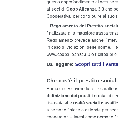
questo approfondimento ci occuperem
ai
soci di Coop Alleanza 3.0
che pos
Cooperativa, per contribuire al suo 
Il
Regolamento del Prestito social
finalizzate alla maggiore trasparenza
Regolamento prevede anche l'interv
in caso di violazioni delle norme. Il 
www.coopalleanza3-0 o richiedibile p
Da leggere
:
Scopri tutti i vant
Che cos'è il prestito social
Prima di descrivere tutte le caratter
definizione dei prestiti sociali
dicen
riservata alle
realtà sociali classi
a persone fisiche o aziende per scopi 
cooperatori – intesi come persone fi