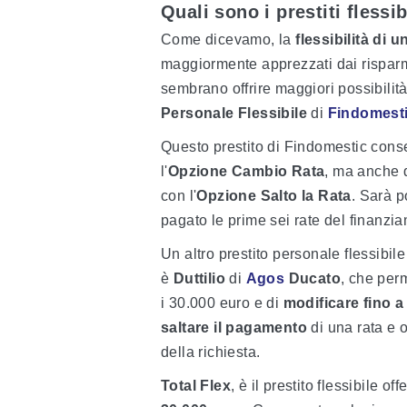
Quali sono i prestiti flessi
Come dicevamo, la
flessibilità di u
maggiormente apprezzati dai risparmi
sembrano offrire maggiori possibilità
Personale Flessibile
di
Findomest
Questo prestito di Findomestic conse
l'
Opzione Cambio Rata
, ma anche d
con l'
Opzione Salto la Rata
. Sarà p
pagato le prime sei rate del finanzi
Un altro prestito personale flessibil
è
Duttilio
di
Agos
Ducato
, che per
i 30.000 euro e di
modificare fino a
saltare il pagamento
di una rata e o
della richiesta.
Total Flex
, è il prestito flessibile 