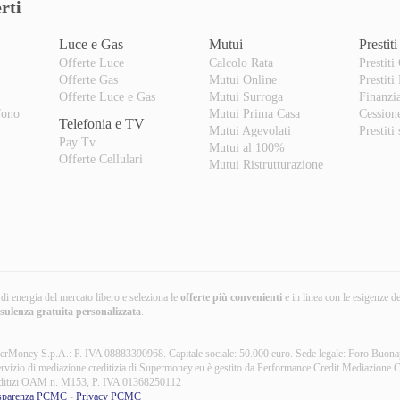
rti
Luce e Gas
Mutui
Prestiti
Offerte Luce
Calcolo Rata
Prestiti
Offerte Gas
Mutui Online
Prestiti
o
Offerte Luce e Gas
Mutui Surroga
Finanzi
fono
Mutui Prima Casa
Cession
Telefonia e TV
Mutui Agevolati
Prestiti
Pay Tv
Mutui al 100%
Offerte Cellulari
Mutui Ristrutturazione
i di energia del mercato libero e seleziona le
offerte più convenienti
e in linea con le esigenze d
nsulenza gratuita
personalizzata
.
erMoney S.p.A.: P. IVA 08883390968. Capitale sociale: 50.000 euro. Sede legale: Foro Buon
ervizio di mediazione creditizia di Supermoney.eu è gestito da Performance Credit Mediazione C
ditizi OAM n. M153, P. IVA 01368250112
sparenza PCMC
-
Privacy PCMC