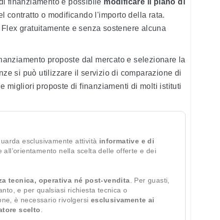
di finanziamento è possibile
modificare il piano di
l contratto o modificando l'importo della rata.
tal Flex gratuitamente e senza sostenere alcuna
finanziamento proposte dal mercato e selezionare la
nze si può utilizzare il servizio di comparazione di
migliori proposte di finanziamenti di molti istituti
guarda esclusivamente attività
informative e di
te all’orientamento nella scelta delle offerte e dei
za tecnica, operativa né post-vendita
. Per guasti,
ianto, e per qualsiasi richiesta tecnica o
ione, è necessario rivolgersi
esclusivamente ai
ratore scelto
.