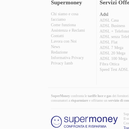
Supermoney
Servizi Offe
Chi siamo e cosa
Adsl
facciamo
ADSL Casa
Come funziona
ADSL Business
Assistenza e Reclami
ADSL + Telefon
Contatti
ADSL senza Tele
Lavora con Noi
ADSL Flat
News
ADSL 7 Mega
Redazione
ADSL 20 Mega
Informativa Privacy
ADSL 100 Mega
Privacy Iamb
Fibra Ottica
Speed Test ADSL
SuperMoney
confronta le
tariffe luce e gas
dei fornitor
consumatori a
risparmiare
e offriamo un
servizio di co
Sup
Il s
Cre
Tra