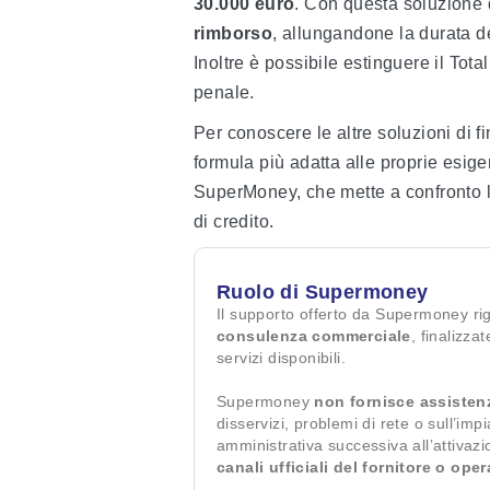
30.000 euro
. Con questa soluzione 
rimborso
, allungandone la durata de
Inoltre è possibile estinguere il To
penale.
Per conoscere le altre soluzioni di 
formula più adatta alle proprie esige
SuperMoney, che mette a confronto le 
di credito.
Ruolo di Supermoney
Il supporto offerto da Supermoney ri
consulenza commerciale
, finalizza
servizi disponibili.
Supermoney
non fornisce assisten
disservizi, problemi di rete o sull’imp
amministrativa successiva all’attivaz
canali ufficiali del fornitore o ope