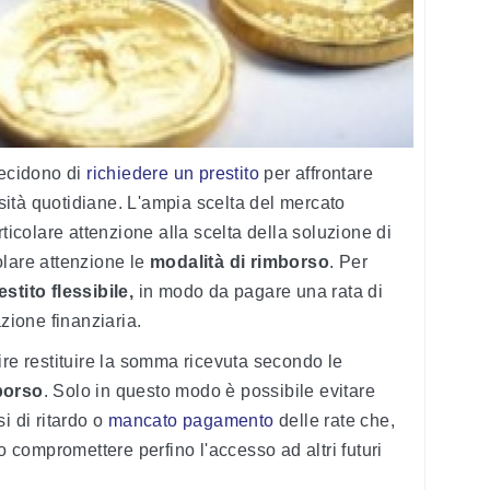
decidono di
richiedere un prestito
per affrontare
essità quotidiane. L'ampia scelta del mercato
rticolare attenzione alla scelta della soluzione di
olare attenzione le
modalità di rimborso
. Per
estito flessibile,
in modo da pagare una rata di
azione finanziaria.
l dire restituire la somma ricevuta secondo le
borso
. Solo in questo modo è possibile evitare
i di ritardo o
mancato pagamento
delle rate che,
ro compromettere perfino l'accesso ad altri futuri