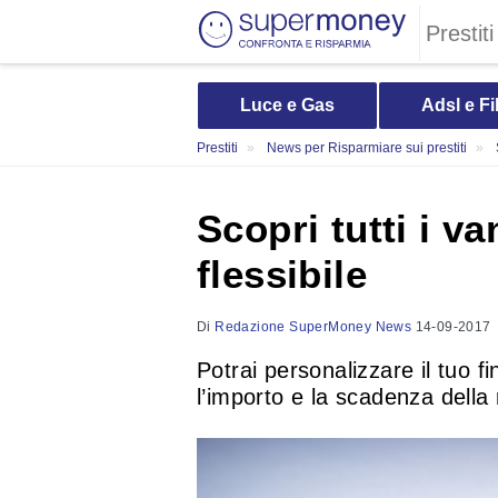
Prestiti
Luce e Gas
Adsl e Fi
Prestiti
News per Risparmiare sui prestiti
Scopri tutti i va
flessibile
Di
Redazione SuperMoney News
14-09-2017
Potrai personalizzare il tuo 
l’importo e la scadenza della 