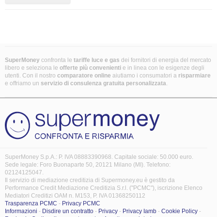
SuperMoney
confronta le
tariffe luce e gas
dei fornitori di energia del mercato
libero e seleziona le
offerte più convenienti
e in linea con le esigenze degli
utenti. Con il nostro
comparatore online
aiutiamo i consumatori a
risparmiare
e offriamo un
servizio di consulenza gratuita
personalizzata
.
SuperMoney S.p.A.: P. IVA 08883390968. Capitale sociale: 50.000 euro.
Sede legale: Foro Buonaparte 50, 20121 Milano (MI). Telefono:
02124125047.
Il servizio di mediazione creditizia di Supermoney.eu è gestito da
Performance Credit Mediazione Creditizia S.r.l. ("PCMC"), iscrizione Elenco
Mediatori Creditizi OAM n. M153, P. IVA 01368250112
Trasparenza PCMC
-
Privacy PCMC
Informazioni
-
Disdire un contratto
-
Privacy
-
Privacy Iamb
-
Cookie Policy
-