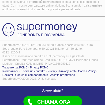
libero e seleziona le
offerte più convenienti
e in linea con le esigenze degli
utenti. Con il nostro
comparatore online
aiutiamo i consumatori a
risparmiare
e offriamo un
servizio di consulenza gratuita
personalizzata
.
SuperMoney S.p.A.: P. IVA 08883390968. Capitale sociale: 50.000 euro.
Sede legale: Foro Buonaparte 50, 20121 Milano (MI). Telefono:
02124125047.
Il servizio di mediazione creditizia di Supermoney.eu è gestito da
Performance Credit Mediazione Creditizia S.r.l. ("PCMC"), iscrizione Elenco
Mediatori Creditizi OAM n. M153, P. IVA 01368250112
Trasparenza PCMC
-
Privacy PCMC
Informazioni
-
Disdire un contratto
-
Privacy
-
Privacy Iamb
-
Cookie Policy
-
Reclami
-
Codice di comportamento
-
Assetto proprietario
SuperMoney © 2008-2028. Diritti riservati.
Serve aiuto?
CHIAMA ORA