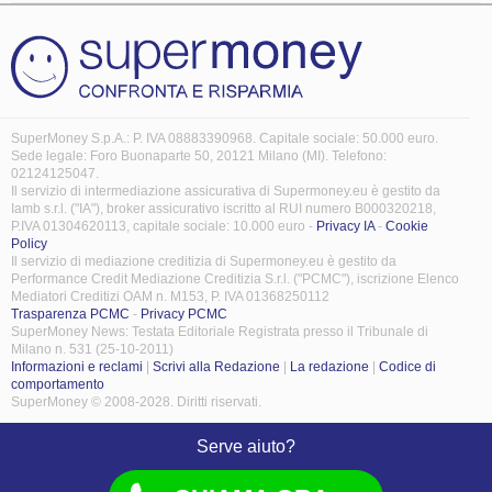
SuperMoney S.p.A.: P. IVA 08883390968. Capitale sociale: 50.000 euro.
Sede legale: Foro Buonaparte 50, 20121 Milano (MI). Telefono:
02124125047.
Il servizio di intermediazione assicurativa di Supermoney.eu è gestito da
Iamb s.r.l. ("IA"), broker assicurativo iscritto al RUI numero B000320218,
P.IVA 01304620113, capitale sociale: 10.000 euro -
Privacy IA
-
Cookie
Policy
Il servizio di mediazione creditizia di Supermoney.eu è gestito da
Performance Credit Mediazione Creditizia S.r.l. ("PCMC"), iscrizione Elenco
Mediatori Creditizi OAM n. M153, P. IVA 01368250112
Trasparenza PCMC
-
Privacy PCMC
SuperMoney News: Testata Editoriale Registrata presso il Tribunale di
Milano n. 531 (25-10-2011)
Informazioni e reclami
|
Scrivi alla Redazione
|
La redazione
|
Codice di
comportamento
SuperMoney © 2008-2028. Diritti riservati.
Serve aiuto?