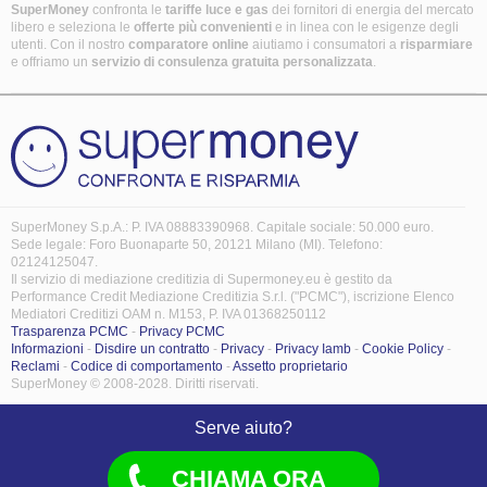
SuperMoney
confronta le
tariffe luce e gas
dei fornitori di energia del mercato
libero e seleziona le
offerte più convenienti
e in linea con le esigenze degli
utenti. Con il nostro
comparatore online
aiutiamo i consumatori a
risparmiare
e offriamo un
servizio di consulenza gratuita
personalizzata
.
SuperMoney S.p.A.: P. IVA 08883390968. Capitale sociale: 50.000 euro.
Sede legale: Foro Buonaparte 50, 20121 Milano (MI). Telefono:
02124125047.
Il servizio di mediazione creditizia di Supermoney.eu è gestito da
Performance Credit Mediazione Creditizia S.r.l. ("PCMC"), iscrizione Elenco
Mediatori Creditizi OAM n. M153, P. IVA 01368250112
Trasparenza PCMC
-
Privacy PCMC
Informazioni
-
Disdire un contratto
-
Privacy
-
Privacy Iamb
-
Cookie Policy
-
Reclami
-
Codice di comportamento
-
Assetto proprietario
SuperMoney © 2008-2028. Diritti riservati.
Serve aiuto?
CHIAMA ORA