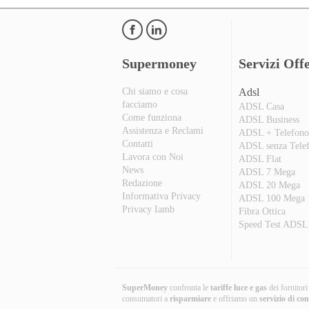
Supermoney
Servizi Offe
Chi siamo e cosa
Adsl
facciamo
ADSL Casa
Come funziona
ADSL Business
Assistenza e Reclami
ADSL + Telefon
Contatti
ADSL senza Tele
Lavora con Noi
ADSL Flat
News
ADSL 7 Mega
Redazione
ADSL 20 Mega
Informativa Privacy
ADSL 100 Mega
Privacy Iamb
Fibra Ottica
Speed Test ADSL
SuperMoney
confronta le
tariffe luce e gas
dei fornitor
consumatori a
risparmiare
e offriamo un
servizio di co