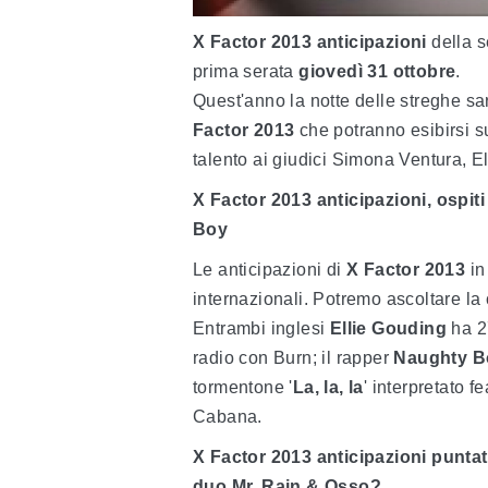
X Factor 2013
anticipazioni
della s
prima serata
giovedì 31 ottobre
.
Quest'anno la notte delle streghe sa
Factor 2013
che potranno esibirsi su
talento ai giudici Simona Ventura, E
X Factor 2013 anticipazioni, ospit
Boy
Le anticipazioni di
X Factor 2013
in
internazionali. Potremo ascoltare la
Entrambi inglesi
Ellie Gouding
ha 2
radio con Burn; il rapper
Naughty B
tormentone '
La, la, la
' interpretato f
Cabana.
X Factor 2013 anticipazioni puntat
duo Mr. Rain & Osso?