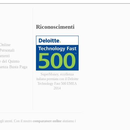
Riconoscimenti
 Online
 Personali
amenti
e del Quinto
 senza Busta Paga
SuperMoney, eccellenza
italiana premiata con il Deloitte
Technology Fast 500 EMEA
2014
egli utenti. Con il nostro
comparatore online
aiutiamo i