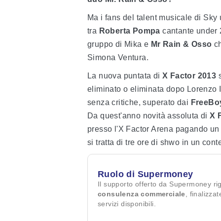
Ma i fans del talent musicale di Sky
tra
Roberta Pompa
cantante under 2
gruppo di Mika e
Mr Rain & Osso
ch
Simona Ventura.
La nuova puntata di
X Factor 2013
s
eliminato o eliminata dopo Lorenzo
senza critiche, superato dai
FreeBo
Da quest'anno novità assoluta di
X 
presso l'X Factor Arena pagando un b
si tratta di tre ore di shwo in un con
Ruolo di Supermoney
Il supporto offerto da Supermoney ri
consulenza commerciale
, finalizza
servizi disponibili.