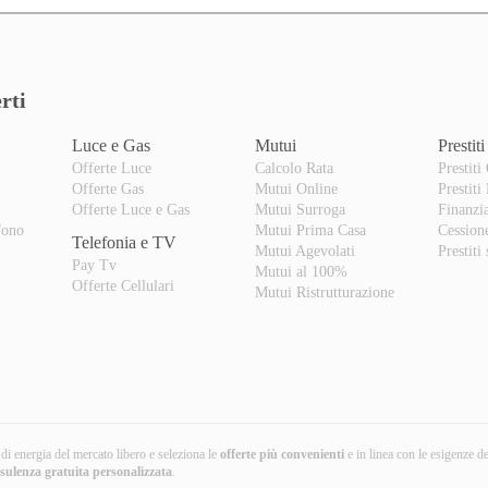
rti
Luce e Gas
Mutui
Prestiti
Offerte Luce
Calcolo Rata
Prestiti
Offerte Gas
Mutui Online
Prestiti
o
Offerte Luce e Gas
Mutui Surroga
Finanzi
fono
Mutui Prima Casa
Cession
Telefonia e TV
Mutui Agevolati
Prestiti
Pay Tv
Mutui al 100%
Offerte Cellulari
Mutui Ristrutturazione
i di energia del mercato libero e seleziona le
offerte più convenienti
e in linea con le esigenze d
nsulenza gratuita
personalizzata
.