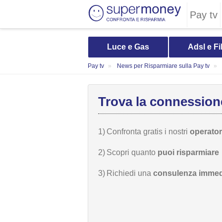
Pay tv
Luce e Gas
Adsl e Fi
Pay tv
News per Risparmiare sulla Pay tv
Trova la connessione
1)
Confronta gratis i nostri
operatori
2)
Scopri quanto
puoi risparmiare
3)
Richiedi una
consulenza immed