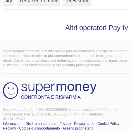
sky
mediaset premium
Televisione
Altri operatori Pay tv
SuperMoney
confronta le
tariffe luce e gas
dei fornitori di energia del mercato
libero e seleziona le
offerte più convenienti
e in linea con le esigenze degli
utenti. Con il nostro
comparatore online
aiutiamo i consumatori a
risparmiare
e offriamo un
servizio di consulenza gratuita
personalizzata
.
SuperMoney S.p.A.: P. IVA 08883390968. Capitale sociale: 50.000 euro.
Sede legale: Foro Buonaparte 50, 20121 Milano (MI). Telefono:
02124125047.
Informazioni
-
Disdire un contratto
-
Privacy
-
Privacy Iamb
-
Cookie Policy
-
Reclami
-
Codice di comportamento
-
Assetto proprietario