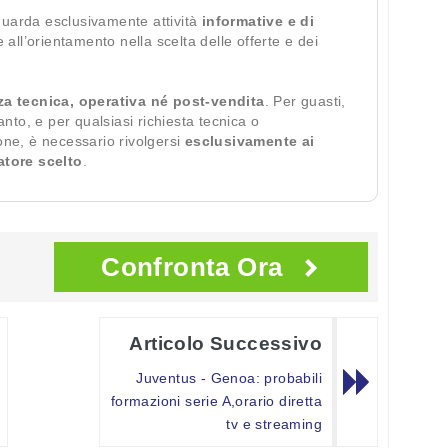
guarda esclusivamente attività
informative e di
te all’orientamento nella scelta delle offerte e dei
za tecnica, operativa né post-vendita
. Per guasti,
ianto, e per qualsiasi richiesta tecnica o
ione, è necessario rivolgersi
esclusivamente ai
ratore scelto
.
Confronta Ora
Articolo Successivo
Juventus - Genoa: probabili
formazioni serie A,orario diretta
tv e streaming