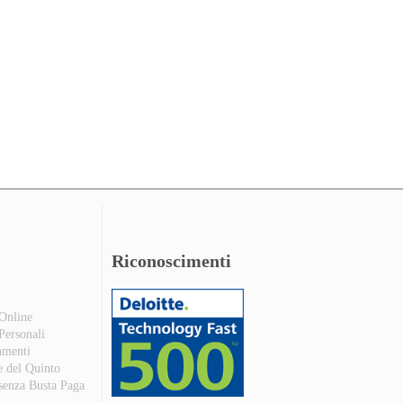
Riconoscimenti
 Online
 Personali
amenti
e del Quinto
 senza Busta Paga