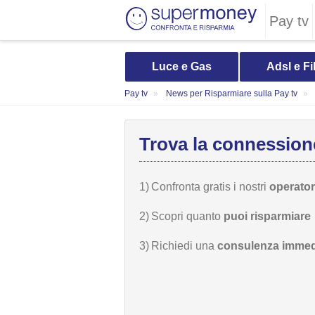
Pay tv
Luce e Gas
Adsl e Fi
Pay tv
News per Risparmiare sulla Pay tv
Trova la connessione
1)
Confronta gratis i nostri
operatori
2)
Scopri quanto
puoi risparmiare
3)
Richiedi una
consulenza immed