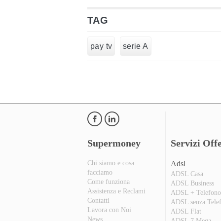
TAG
pay tv
serie A
Supermoney
Servizi Offe
Chi siamo e cosa
Adsl
facciamo
ADSL Casa
Come funziona
ADSL Business
Assistenza e Reclami
ADSL + Telefon
Contatti
ADSL senza Tele
Lavora con Noi
ADSL Flat
News
ADSL 7 Mega