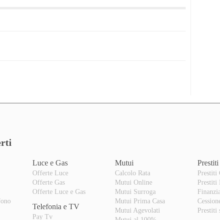
rti
Luce e Gas
Mutui
Prestiti
Offerte Luce
Calcolo Rata
Prestiti
Offerte Gas
Mutui Online
Prestiti
o
Offerte Luce e Gas
Mutui Surroga
Finanzi
fono
Mutui Prima Casa
Cession
Telefonia e TV
Mutui Agevolati
Prestiti
Pay Tv
Mutui al 100%