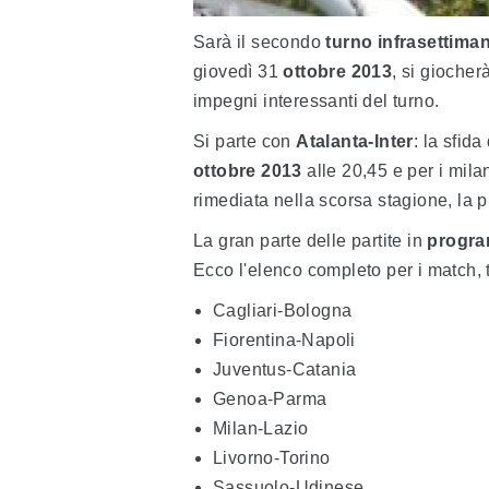
Sarà il secondo
turno infrasettima
giovedì 31
ottobre 2013
, si giocher
impegni interessanti del turno.
Si parte con
Atalanta-Inter
: la sfida
ottobre 2013
alle 20,45 e per i mila
rimediata nella scorsa stagione, la 
La gran parte delle partite in
progr
Ecco l'elenco completo per i match, tu
Cagliari-Bologna
Fiorentina-Napoli
Juventus-Catania
Genoa-Parma
Milan-Lazio
Livorno-Torino
Sassuolo-Udinese