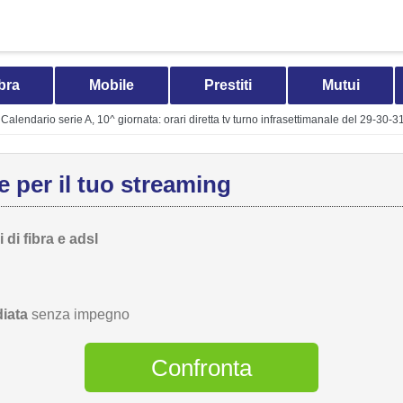
bra
Mobile
Prestiti
Mutui
Calendario serie A, 10^ giornata: orari diretta tv turno infrasettimanale del 29-30-3
 per il tuo streaming
 di fibra e adsl
iata
senza impegno
Confronta