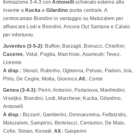
formazione 3-4-3 con
Antonelli
schierato esterno alto
inseme a
Kucka
e
Gilardino
punta centrale. A
centrocampo Biondini in vantaggio su Matuzalem per
affiancare Lodi e Biondini. Ancora Out Santana e Calaio
per infortunio.
Juventus (3-5-2):
Buffon; Barzagli, Bonucci, Chiellini;
Caceres
, Vidal, Pogba, Marchisio, Asamoah; Tevez,
Llorente
A disp.:
Storari, Rubinho, Ogbonna, Peluso, Padoin, Isla,
PIrlo, De Ceglie, Motta, Giovinco.
All
.: Conte
Genoa (3-4-3):
Perin; Antonini, Portanova, Manfredini;
Vrsaljko, Biondini, Lodi, Marchese; Kucka, Gilardino,
Antonelli
A disp.:
Bizzarri, Gamberini, Donnarumma, Fetfatzidis,
Matuzalem, Sampirisi, Bertolacci, Centurion, De Maio,
Cofie, Stoian, Konatè.
All
.: Gasperini