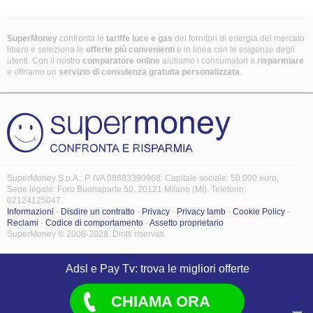
SuperMoney
confronta le
tariffe luce e gas
dei fornitori di energia del mercato
libero e seleziona le
offerte più convenienti
e in linea con le esigenze degli
utenti. Con il nostro
comparatore online
aiutiamo i consumatori a
risparmiare
e offriamo un
servizio di consulenza gratuita
personalizzata
.
SuperMoney S.p.A.: P. IVA 08883390968. Capitale sociale: 50.000 euro.
Sede legale: Foro Buonaparte 50, 20121 Milano (MI). Telefono:
02124125047.
Informazioni
-
Disdire un contratto
-
Privacy
-
Privacy Iamb
-
Cookie Policy
-
Reclami
-
Codice di comportamento
-
Assetto proprietario
SuperMoney © 2008-2028. Diritti riservati.
Adsl e Pay Tv: trova le migliori offerte
CHIAMA ORA