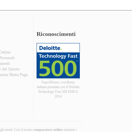
Riconoscimenti
 Online
 Personali
amenti
e del Quinto
 senza Busta Paga
SuperMoney, eccellenza
italiana premiata con il Deloitte
Technology Fast 500 EMEA
2014
egli utenti. Con il nostro
comparatore online
aiutiamo i