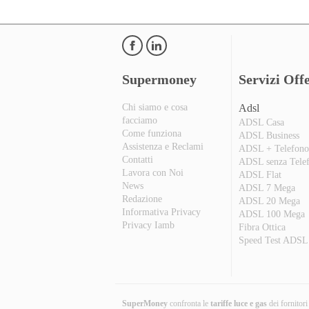
Supermoney
Servizi Offe
Chi siamo e cosa
Adsl
facciamo
ADSL Casa
Come funziona
ADSL Business
Assistenza e Reclami
ADSL + Telefon
Contatti
ADSL senza Tele
Lavora con Noi
ADSL Flat
News
ADSL 7 Mega
Redazione
ADSL 20 Mega
Informativa Privacy
ADSL 100 Mega
Privacy Iamb
Fibra Ottica
Speed Test ADSL
SuperMoney
confronta le
tariffe luce e gas
dei fornitor