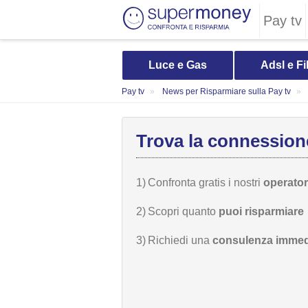
Pay tv
Luce e Gas
Adsl e Fi
Pay tv
News per Risparmiare sulla Pay tv
Trova la connessione
1)
Confronta gratis i nostri
operatori
2)
Scopri quanto
puoi risparmiare
3)
Richiedi una
consulenza immed