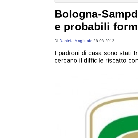
Bologna-Sampdor
e probabili form
Di
Daniele Magliuolo
28-08-2013
I padroni di casa sono stati t
cercano il difficile riscatto c