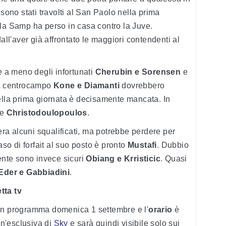
 sono stati travolti al San Paolo nella prima
 la Samp ha perso in casa contro la Juve.
l'aver già affrontato le maggiori contendenti al
e a meno degli infortunati
Cherubin e Sorensen
e
 A centrocampo
Kone e Diamanti
dovrebbero
ella prima giornata è decisamente mancata. In
e
Christodoulopoulos
.
ra alcuni squalificati, ma potrebbe perdere per
aso di forfait al suo posto è pronto
Mustafi
. Dubbio
nte sono invece sicuri
Obiang e Krristicic
. Quasi
Eder e Gabbiadini
.
tta tv
in programma domenica 1 settembre e l'
orario
è
n'esclusiva di
Sky
e sarà quindi visibile solo sui