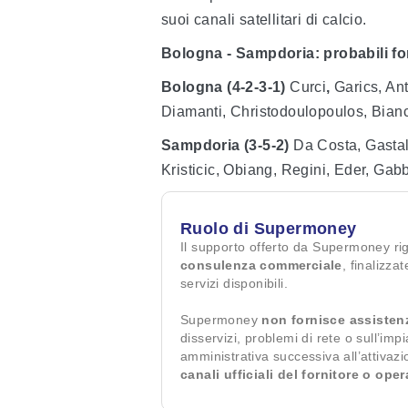
suoi canali satellitari di calcio.
Bologna - Sampdoria: probabili f
Bologna (4-2-3-1)
Curci
,
Garics, Ant
Diamanti, Christodoulopoulos, Bianc
Sampdoria (3-5-2)
Da Costa, Gastal
Kristicic, Obiang, Regini, Eder, Gabb
Ruolo di Supermoney
Il supporto offerto da Supermoney ri
consulenza commerciale
, finalizza
servizi disponibili.
Supermoney
non fornisce assisten
disservizi, problemi di rete o sull’imp
amministrativa successiva all’attivaz
canali ufficiali del fornitore o ope