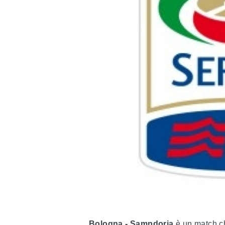
Bologna - Sampdoria
è un match ch