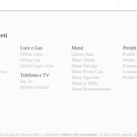
rti
Luce e Gas
Mutui
Prestiti
Offerte Luce
Calcolo Rata
Prestiti
Offerte Gas
Mutui Online
Prestiti
o
Offerte Luce e Gas
Mutui Surroga
Finanzi
fono
Mutui Prima Casa
Cession
Telefonia e TV
Mutui Agevolati
Prestiti
Pay Tv
Mutui al 100%
Offerte Cellulari
Mutui Ristrutturazione
i di energia del mercato libero e seleziona le
offerte più convenienti
e in linea con le esigenze d