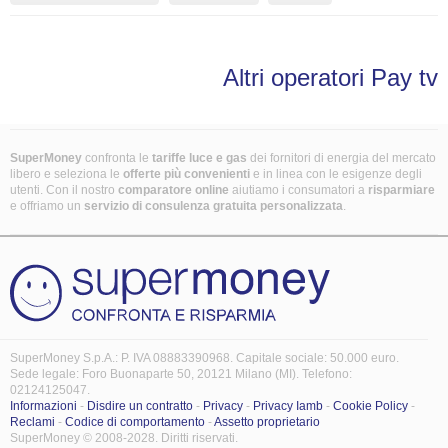
Altri operatori Pay tv
SuperMoney
confronta le
tariffe luce e gas
dei fornitori di energia del mercato
libero e seleziona le
offerte più convenienti
e in linea con le esigenze degli
utenti. Con il nostro
comparatore online
aiutiamo i consumatori a
risparmiare
e offriamo un
servizio di consulenza gratuita
personalizzata
.
SuperMoney S.p.A.: P. IVA 08883390968. Capitale sociale: 50.000 euro.
Sede legale: Foro Buonaparte 50, 20121 Milano (MI). Telefono:
02124125047.
Informazioni
-
Disdire un contratto
-
Privacy
-
Privacy Iamb
-
Cookie Policy
-
Reclami
-
Codice di comportamento
-
Assetto proprietario
SuperMoney © 2008-2028. Diritti riservati.