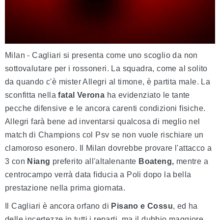
Milan - Cagliari si presenta come uno scoglio da non
sottovalutare per i rossoneri. La squadra, come al solito
da quando c'è mister Allegri al timone, è partita male. La
sconfitta nella
fatal Verona
ha evidenziato le tante
pecche difensive e le ancora carenti condizioni fisiche.
Allegri farà bene ad inventarsi qualcosa di meglio nel
match di Champions col Psv se non vuole rischiare un
clamoroso esonero. Il Milan dovrebbe provare l'attacco a
3 con
Niang
preferito all'altalenante
Boateng,
mentre a
centrocampo verrà data fiducia a Poli dopo la bella
prestazione nella prima giornata.
Il Cagliari è ancora orfano di
Pisano e Cossu
, ed ha
delle incertezze in tutti i reparti, ma il dubbio maggiore