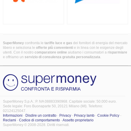
SuperMoney
confronta le
tariffe luce e gas
dei fornitori di energia del mercato
libero e seleziona le
offerte più convenienti
e in linea con le esigenze degli
utenti. Con il nostro
comparatore online
aiutiamo i consumatori a
risparmiare
e offriamo un
servizio di consulenza gratuita
personalizzata
.
SuperMoney S.p.A.: P. IVA 08883390968. Capitale sociale: 50.000 euro.
Sede legale: Foro Buonaparte 50, 20121 Milano (MI). Telefono:
02124125047.
Informazioni
-
Disdire un contratto
-
Privacy
-
Privacy Iamb
-
Cookie Policy
-
Reclami
-
Codice di comportamento
-
Assetto proprietario
SuperMoney © 2008-2028. Diritti riservati.