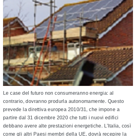
Le case del futuro non consumeranno energia: al
contrario, dovranno produrla autonomamente. Questo
prevede la direttiva europea 2010/31, che impone a
partire dal 31 dicembre 2020 che tutti i nuovi edifici
debbano avere alte prestazioni energetiche. L'Italia, così
come gli altri Paesi membri della UE, dovrà recepire la