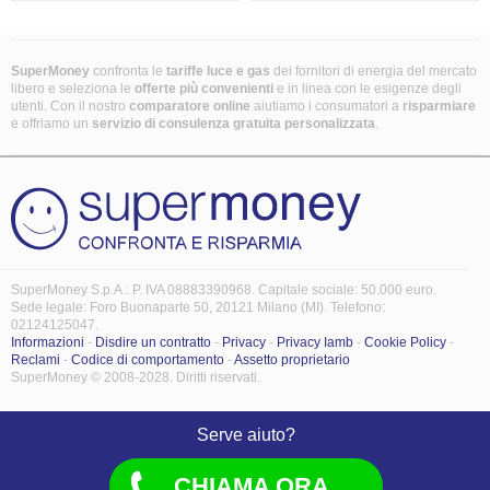
SuperMoney
confronta le
tariffe luce e gas
dei fornitori di energia del mercato
libero e seleziona le
offerte più convenienti
e in linea con le esigenze degli
utenti. Con il nostro
comparatore online
aiutiamo i consumatori a
risparmiare
e offriamo un
servizio di consulenza gratuita
personalizzata
.
SuperMoney S.p.A.: P. IVA 08883390968. Capitale sociale: 50.000 euro.
Sede legale: Foro Buonaparte 50, 20121 Milano (MI). Telefono:
02124125047.
Informazioni
-
Disdire un contratto
-
Privacy
-
Privacy Iamb
-
Cookie Policy
-
Reclami
-
Codice di comportamento
-
Assetto proprietario
SuperMoney © 2008-2028. Diritti riservati.
Serve aiuto?
CHIAMA ORA