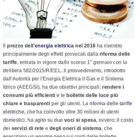
Il
prezzo dell'
energia elettrica
nel 2016
ha risentito
principalmente degli effetti provocati dalla
riforma delle
tariffe
, entrata in vigore dallo scorso 1° gennaio con la
delibera 582/2015/R/EEL. Il provvedimento, introdotto
dall'Autorità per l'Energia Elettrica il Gas e il Sistema
Idrico (AEEGSI), ha due obiettivi principali:
rendere i
consumi più efficienti
e le
bollette delle luce più
chiare e trasparenti
per gli utenti. La
riforma delle tariffe
elettriche
, che ha coinvolto oltre 30 milioni di utenti
domestici, ha agito su due
voci si spesa
, ovvero: il costo
dei
servizi di rete
e
degli oneri di sistema
, che
esercitano un enorme peso sui costi delle bollette.