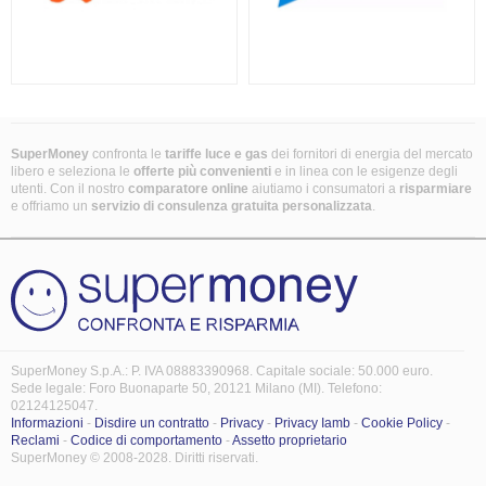
SuperMoney
confronta le
tariffe luce e gas
dei fornitori di energia del mercato
libero e seleziona le
offerte più convenienti
e in linea con le esigenze degli
utenti. Con il nostro
comparatore online
aiutiamo i consumatori a
risparmiare
e offriamo un
servizio di consulenza gratuita
personalizzata
.
SuperMoney S.p.A.: P. IVA 08883390968. Capitale sociale: 50.000 euro.
Sede legale: Foro Buonaparte 50, 20121 Milano (MI). Telefono:
02124125047.
Informazioni
-
Disdire un contratto
-
Privacy
-
Privacy Iamb
-
Cookie Policy
-
Reclami
-
Codice di comportamento
-
Assetto proprietario
SuperMoney © 2008-2028. Diritti riservati.